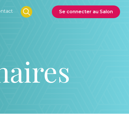
ntact
Se connecter au Salon
naires