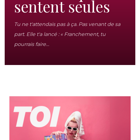
sentent seules
Tu ne t'attendais pas à ça. Pas venant de sa
part. Elle t'a lancé : « Franchement, tu
pourrais faire…