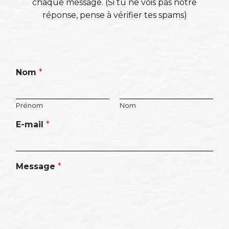
chaque message. (Si tu ne vois pas notre
réponse, pense à vérifier tes spams)
Nom
*
Prénom
Nom
E-mail
*
Message
*