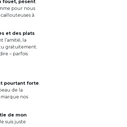
n fouet, pèsent
omme pour nous
 caillouteuses à
es et des plats
 l’amitié, la
eçu gratuitement.
ire – parfois
t pourtant forte
.
peau de la
le marque nos
artie de mon
Je suis juste