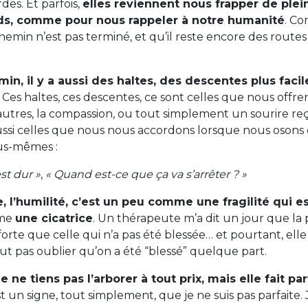
des. Et parfois,
elles reviennent nous frapper de plei
ids, comme pour nous rappeler à notre humanité
. C
hemin n’est pas terminé, et qu’il reste encore des routes
min, il y a aussi des haltes, des descentes plus facil
. Ces haltes, ces descentes, ce sont celles que nous offrent
autres, la compassion, ou tout simplement un sourire r
ussi celles que nous nous accordons lorsque nous osons d
us-mêmes :
est dur »
,
« Quand est-ce que ça va s’arrêter ? »
 l’humilité, c’est un peu comme une fragilité qui es
mme
une cicatrice
. Un thérapeute m’a dit un jour que la 
 forte que celle qui n’a pas été blessée… et pourtant, el
ut pas oublier qu’on a été “blessé” quelque part.
je ne tiens pas l’arborer à tout prix, mais elle fait p
st un signe, tout simplement, que je ne suis pas parfaite. 