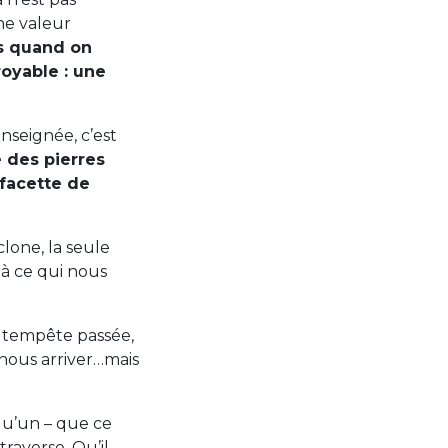
ne valeur
s quand on
royable : une
enseignée, c’est
des pierres
 facette de
clone, la seule
 à ce qui nous
la tempête passée,
 nous arriver…mais
qu’un – que ce
traverse. Qu’il