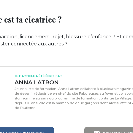
e est ta cicatrice ?
éparation, licenciement, rejet, blessure d’enfance ? Et 
rester connectée aux autres ?
CET ARTICLE A ÉTÉ ÉCRIT PAR :
ANNA LATRON
Journaliste de formation, Anna Latron collabore à plusieurs magazines
de devenir rédactrice en chef du site Fabuleuses au foyer et collabor
Bonhomme au sein du programme de formation continue Le Village. 
depuis 10 ans, elle est la maman de deux garçons dont Alexis, atteint
de l’autisme.
 L'ARTICLE SUR FACEBOOK
PARTAGER L'ARTIC