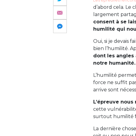
Les épreuves rencontr
d’abord cela. Le 
largement partag
consent à se lai
humilité qui no
Oui, si je devais 
bien l’humilité. 
dont les angles 
notre humanité.
L’humilité permet 
force ne suffit p
arrive sont nécess
L’épreuve nous m
cette vulnérabili
surtout humilité f
La dernière chose
soit ou non pour l