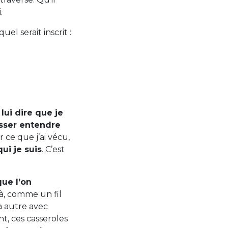
.
l serait inscrit :
ui dire que je
aisser entendre
r ce que j’ai vécu,
ui je suis
. C’est
ue l’on
là, comme un fil
à autre avec
t, ces casseroles