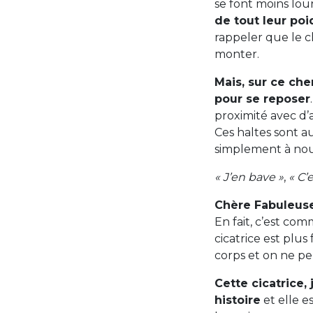
se font moins lour
de tout leur po
rappeler que le c
monter.
Mais, sur ce che
pour se reposer
proximité avec d’
Ces haltes sont a
simplement à no
« J’en bave »
,
« C’
Chère Fabuleuse,
En fait, c’est co
cicatrice est plus
corps et on ne pe
Cette cicatrice, 
histoire
et elle e