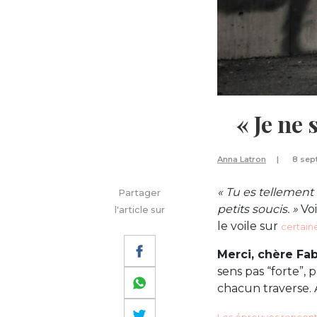
« Je ne 
Anna Latron
8 sep
« Tu es tellement 
Partager
petits soucis. »
Vo
l'article sur
le voile sur
certain
Merci, chère Fa
sens pas “forte”,
chacun traverse. 