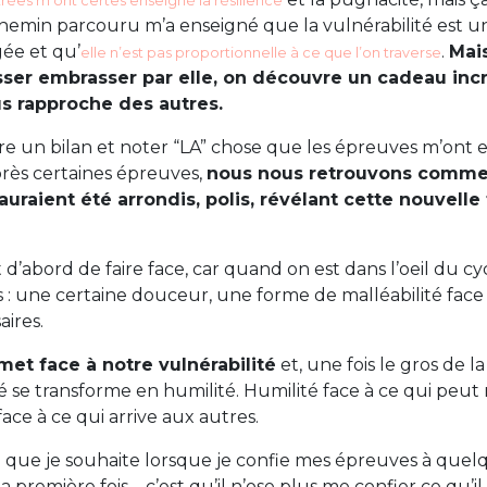
ées m’ont certes enseigné la résilience
chemin parcouru m’a enseigné que la vulnérabilité est u
ée et qu’
.
Mai
elle n’est pas proportionnelle à ce que l’on traverse
sser embrasser par elle, on découvre un cadeau inc
us rapproche des autres.
faire un bilan et noter “LA” chose que les épreuves m’ont 
Après certaines épreuves,
nous nous retrouvons comme 
auraient été arrondis, polis, révélant cette nouvelle
d’abord de faire face, car quand on est dans l’oeil du cy
as : une certaine douceur, une forme de malléabilité face
aires.
et face à notre vulnérabilité
et, une fois le gros de 
té se transforme en humilité. Humilité face à ce qui peut
ace à ce qui arrive aux autres.
 que je souhaite lorsque je confie mes épreuves à quel
a première fois – c’est qu’il n’ose plus me confier ce qu’il 