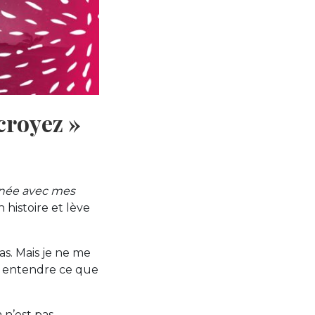
 croyez »
gênée avec mes
histoire et lève
as. Mais je ne me
us entendre ce que
 n’est pas