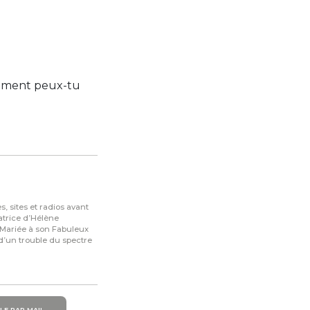
comment peux-tu
, sites et radios avant
atrice d’Hélène
Mariée à son Fabuleux
 d’un trouble du spectre
LE PAR MAIL