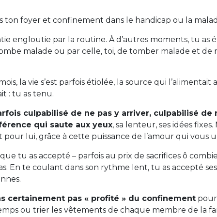
 ton foyer et confinement dans le handicap ou la malad
entie engloutie par la routine. À d’autres moments, tu a
 tombe malade ou par celle, toi, de tomber malade et de 
s, la vie s’est parfois étiolée, la source qui l’alimentait a p
ait : tu as tenu.
rfois culpabilisé de ne pas y arriver, culpabilisé de 
fférence qui saute aux yeux
, sa lenteur, ses idées fixes. M
t pour lui, grâce à cette puissance de l’amour qui vous un
que tu as accepté – parfois au prix de sacrifices ô comb
s. En te coulant dans son rythme lent, tu as accepté ses 
ennes.
’as certainement pas « profité » du confinement
pour 
mps ou trier les vêtements de chaque membre de la fami