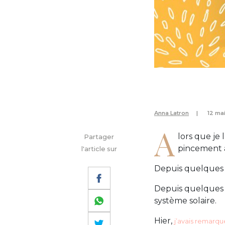
Anna Latron
12 ma
A
lors que je 
Partager
pincement a
l'article sur
Depuis quelques j
Depuis quelques s
système solaire.
Hier,
j’avais remarqu