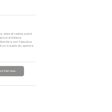
, sites et radios avant
atrice d’Hélène
Mariée à son Fabuleux
 d’un trouble du spectre
LE PAR MAIL