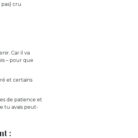
e pas) cru.
nir. Car il va
fois – pour que
ré et certains
ves de patience et
e tu avais peut-
t :