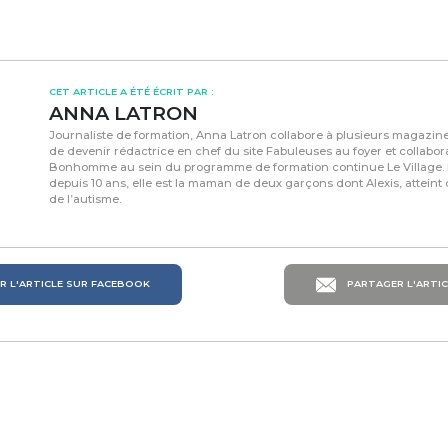
CET ARTICLE A ÉTÉ ÉCRIT PAR :
ANNA LATRON
Journaliste de formation, Anna Latron collabore à plusieurs magazines
de devenir rédactrice en chef du site Fabuleuses au foyer et collabor
Bonhomme au sein du programme de formation continue Le Village. 
depuis 10 ans, elle est la maman de deux garçons dont Alexis, atteint
de l’autisme.
 L'ARTICLE SUR FACEBOOK
PARTAGER L'ARTIC