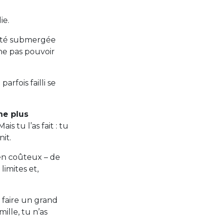
ie.
s été submergée
ne pas pouvoir
arfois failli se
ne plus
ais tu l’as fait : tu
it.
ien coûteux – de
limites et,
faire un grand
lle, tu n’as