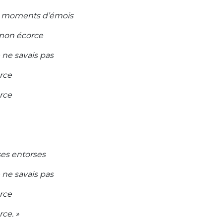
es moments d’émois
mon écorce
 ne savais pas
orce
orce
ses entorses
 ne savais pas
orce
rce. »