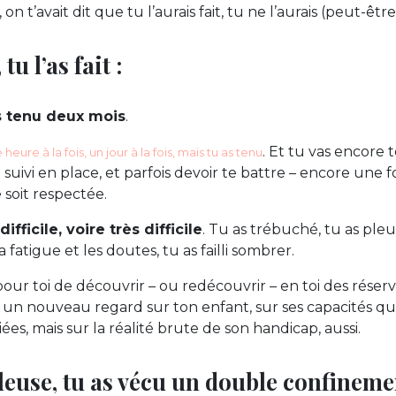
, on t’avait dit que tu l’aurais fait, tu ne l’aurais (peut-êtr
tu l’as fait :
as tenu deux mois
.
. Et tu vas encore te
eure à la fois, un jour à la fois, mais tu as tenu
e suivi en place, et parfois devoir te battre – encore une 
e soit respectée.
ifficile, voire très difficile
. Tu as trébuché, tu as pleu
 la fatigue et les doutes, tu as failli sombrer.
pour toi de découvrir – ou redécouvrir – en toi des réser
 un nouveau regard sur ton enfant, sur ses capacités qu
es, mais sur la réalité brute de son handicap, aussi.
euse, tu as vécu un double confinemen