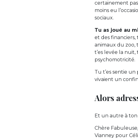
certainement pas
moins eu l’occasi
sociaux.
Tu as joué au mi
et des financiers, 
animaux du zoo, t
t’es levée la nui
psychomotricité.
Tu t’es sentie un 
vivaient un confin
Alors adres
Et un autre à ton 
Chère Fabuleuse, 
Vianney pour Céli