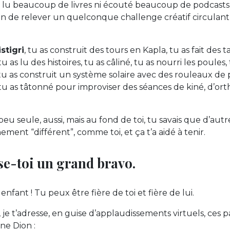
 lu beaucoup de livres ni écouté beaucoup de podcasts,
on de relever un quelconque challenge créatif circulant
stigri
, tu as construit des tours en Kapla, tu as fait de
tu as lu des histoires, tu as câliné, tu as nourri les poules
u as construit un système solaire avec des rouleaux de pa
t, tu as tâtonné pour improviser des séances de kiné, d’o
peu seule, aussi, mais au fond de toi, tu savais que d’aut
ement “différent”, comme toi, et ça t’a aidé à tenir.
se-toi un grand bravo.
enfant ! Tu peux être fière de toi et fière de lui.
je t’adresse, en guise d’applaudissements virtuels, ces pa
ne Dion :