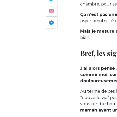
chambre, pour se
Ça n’est pas un
psychomotricité 
Mais je mesure m
bien.
Bref, les si
J’ai alors pensé
comme moi, cons
douloureusemen
Au terme de ces h
“nouvelle vie” pei
vous rendre hom
maman ayant un 