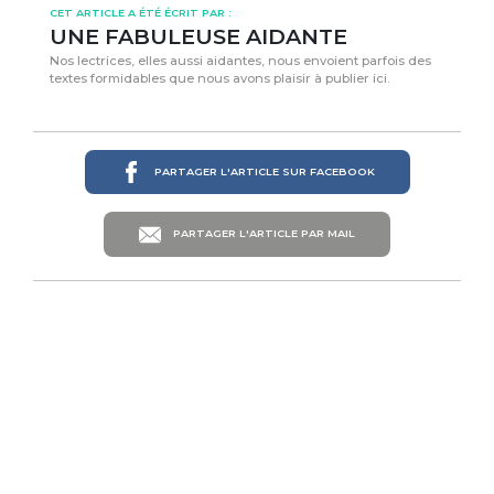
CET ARTICLE A ÉTÉ ÉCRIT PAR :
UNE FABULEUSE AIDANTE
Nos lectrices, elles aussi aidantes, nous envoient parfois des
textes formidables que nous avons plaisir à publier ici.
PARTAGER L'ARTICLE SUR FACEBOOK
PARTAGER L'ARTICLE PAR MAIL