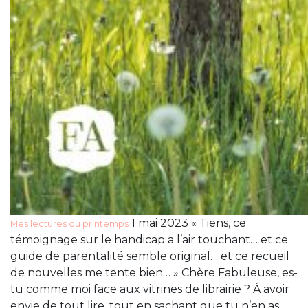
1 mai 2023 « Tiens, ce
Mes lectures du printemps
témoignage sur le handicap a l’air touchant… et ce
guide de parentalité semble original… et ce recueil
de nouvelles me tente bien… » Chère Fabuleuse, es-
tu comme moi face aux vitrines de librairie ? À avoir
envie de tout lire, tout en sachant que tu n’en as