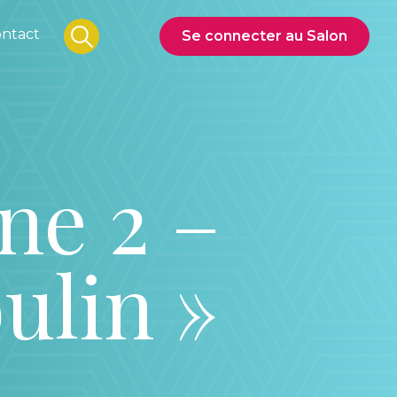
ntact
Se connecter au Salon
ne 2 –
ulin »