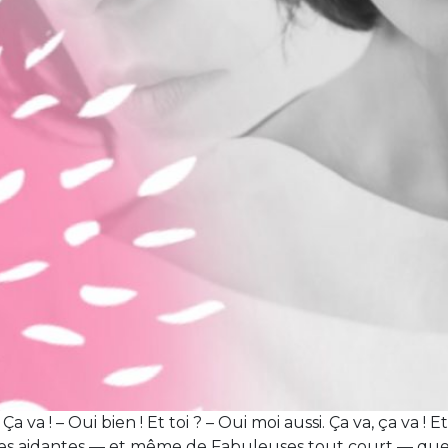
 va ! – Oui bien ! Et toi ? – Oui moi aussi. Ça va, ça va !
euses aidantes — et même de Fabuleuses tout court — que l