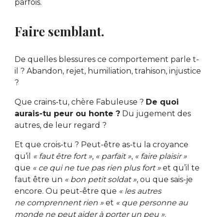
parfois.
Faire semblant.
De quelles blessures ce comportement parle t-
il ? Abandon, rejet, humiliation, trahison, injustice
?
Que crains-tu, chère Fabuleuse ?
De quoi
aurais-tu peur ou honte ?
Du jugement des
autres, de leur regard ?
Et que crois-tu ? Peut-être as-tu la croyance
qu’il
« faut être fort »
,
« parfait »
,
« faire plaisir »
que
« ce qui ne tue pas rien plus fort »
et qu’il te
faut être un
« bon petit soldat »
, ou que sais-je
encore. Ou peut-être que
« les autres
ne comprennent rien »
et
« que personne au
monde ne peut aider à porter un peu »
.