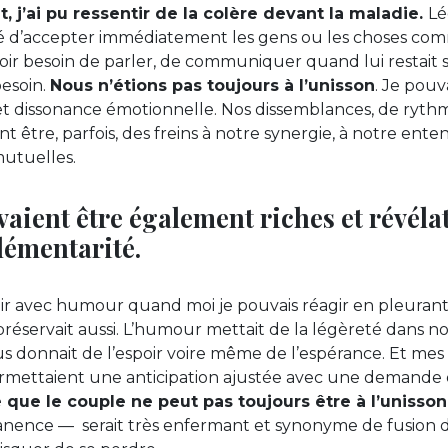
, j’ai pu ressentir de la colère devant la maladie.
Lé
té d’accepter immédiatement les gens ou les choses comm
voir besoin de parler, de communiquer quand lui restait s
besoin.
Nous n’étions pas toujours à l’unisson
. Je pouv
 et dissonance émotionnelle. Nos dissemblances, de ry
nt être, parfois, des freins à notre synergie, à notre ente
utuelles.
vaient être également riches et révéla
émentarité.
gir avec humour quand moi je pouvais réagir en pleuran
préservait aussi. L’humour mettait de la légèreté dans no
 donnait de l’espoir voire même de l’espérance. Et mes
ermettaient une anticipation ajustée avec une demande 
 que le couple ne peut pas toujours être à l’unisson
anence — serait très enfermant et synonyme de fusion 