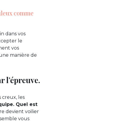
abuleux comme
oin dans vos
accepter le
ment vos
 une manière de
r l’épreuve.
s creux, les
quipe. Quel est
re devient voilier
ensemble vous