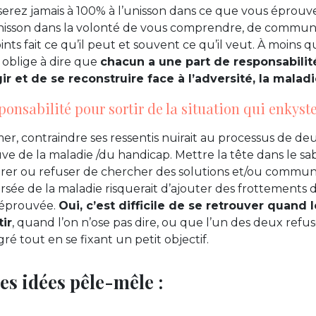
serez jamais à 100% à l’unisson dans ce que vous éprouv
nisson dans la volonté de vous comprendre, de communiq
ts fait ce qu’il peut et souvent ce qu’il veut. À moins q
té oblige à dire que
chacun a une part de responsabilit
r et de se reconstruire face à l’adversité, la maladi
ponsabilité pour sortir de la situation qui enkyste
r, contraindre ses ressentis nuirait au processus de deui
ve de la maladie /du handicap. Mettre la tête dans le sab
férer ou refuser de chercher des solutions et/ou commun
versée de la maladie risquerait d’ajouter des frottements 
 éprouvée.
Oui, c’est difficile de se retrouver quand 
tir
, quand l’on n’ose pas dire, ou que l’un des deux refu
ré tout en se fixant un petit objectif.
 des idées pêle-mêle :