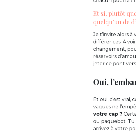
chacun pourrait r
Et si, plutôt q
quelqu’un de di
Je t’invite alors 
différences. À voi
changement, pour
réservoirs d’amo
jeter ce pont vers 
Oui, l’emba
Et oui, c’est vrai,
vagues ne l’empê
votre cap ?
Certa
ou paquebot. Tu es
arrivez à votre po