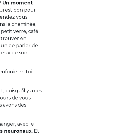
?
Un moment
ui est bon pour
 rendez vous
ans la cheminée,
petit verre, café
retrouver en
cun de parler de
 ceux de son
enfouie en toi
, puisqu’il y a ces
ours de vous.
s avons des
anger, avec le
s neuronaux.
Et