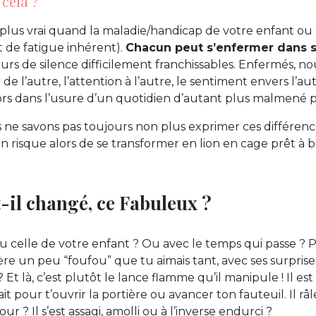
 cela ?
 plus vrai quand la maladie/handicap de votre enfant ou
ot de fatigue inhérent).
Chacun peut s’enfermer dans s
urs de silence difficilement franchissables. Enfermés, no
 de l’autre, l’attention à l’autre, le sentiment envers l’au
alors dans l’usure d’un quotidien d’autant plus malmené p
s ne savons pas toujours non plus exprimer ces différen
 risque alors de se transformer en lion en cage prêt à b
t-il changé, ce Fabuleux ?
u celle de votre enfant ? Ou avec le temps qui passe ? Pe
re un peu “foufou” que tu aimais tant, avec ses surprise
Et là, c’est plutôt le lance flamme qu’il manipule ! Il est 
ait pour t’ouvrir la portière ou avancer ton fauteuil. Il râ
r ? Il s’est assagi, amolli ou à l’inverse endurci ?