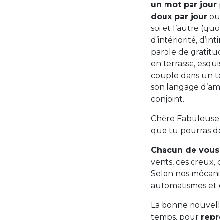
un mot par jour
doux par jour
ou 
soi et l’autre (qu
d’intériorité, d’i
parole de gratitud
en terrasse, esqu
couple dans un t
son langage d’amo
conjoint.
Chère Fabuleuse, s
que tu pourras dé
Chacun de vous 
vents, ces creux,
Selon nos mécani
automatismes et 
La bonne nouvelle
temps, pour
repr