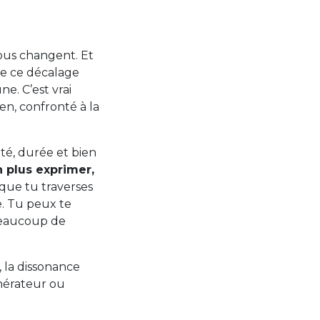
nous changent. Et
ire ce décalage
e. C’est vrai
en, confronté à la
ité, durée et bien
 plus exprimer,
que tu traverses
e. Tu peux te
 beaucoup de
 la dissonance
énérateur ou