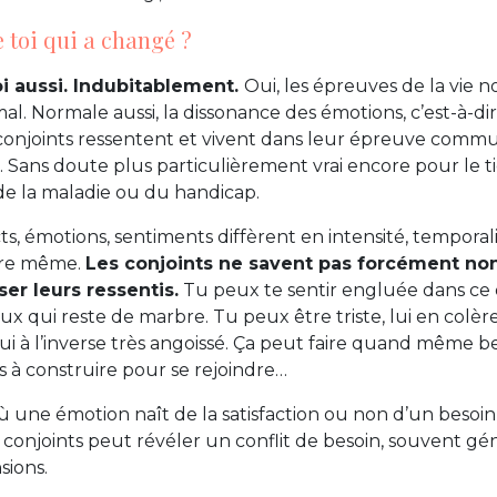
e toi qui a changé ?
toi aussi. Indubitablement.
Oui, les épreuves de la vie 
mal. Normale aussi, la dissonance des émotions, c’est-à-d
conjoints ressentent et vivent dans leur épreuve commun
 Sans doute plus particulièrement vrai encore pour le ti
e la maladie ou du handicap.
cts, émotions, sentiments diffèrent en intensité, temporal
ure même.
Les conjoints ne savent pas forcément non
ser leurs ressentis.
Tu peux te sentir engluée dans ce 
ux qui reste de marbre. Tu peux être triste, lui en colèr
t lui à l’inverse très angoissé. Ça peut faire quand même
ts à construire pour se rejoindre…
 une émotion naît de la satisfaction ou non d’un besoin,
conjoints peut révéler un conflit de besoin, souvent g
sions.