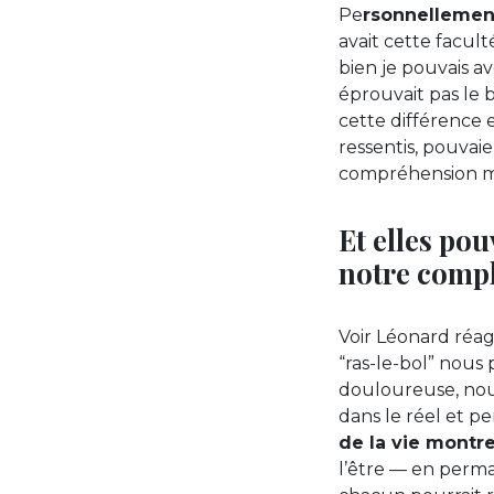
Pe
rsonnellement
avait cette facul
bien je pouvais a
éprouvait pas le 
cette différence
ressentis, pouvaie
compréhension m
Et elles pou
notre compl
Voir Léonard réa
“ras-le-bol” nous 
douloureuse, nous
dans le réel et p
de la vie montre
l’être — en perm