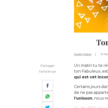
Ton
Axelle Huber
13 fé
Un matin tu te rév
Partager
ton Fabuleux, es
l'article sur
qui est cet inco
Certains jours d
de ne pas appart
l’unisson
, nous 