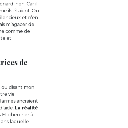
onard, non. Car il
e ils étaient. Ou
ilencieux et n’en
ais m’agacer de
thme comme de
nte et
trices de
t ou disant mon
tre vie
 larmes ancraient
d’aide.
La réalité
.
Et chercher à
dans laquelle