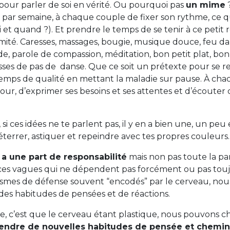
pour parler de soi en vérité. Ou pourquoi pas
un mime
par semaine, à chaque couple de fixer son rythme, ce q
oi et quand ?). Et prendre le temps de se tenir à ce petit
ntimité. Caresses, massages, bougie, musique douce, feu d
e, parole de compassion, méditation, bon petit plat, bon 
isses de pas de danse. Que ce soit un prétexte pour se 
emps de qualité en mettant la maladie sur pause. À cha
ur, d’exprimer ses besoins et ses attentes et d’écouter
i ces idées ne te parlent pas, il y en a bien une, un peu 
terrer, astiquer et repeindre avec tes propres couleurs.
a une part de responsabilité
mais non pas toute la part
 ces vagues qui ne dépendent pas forcément ou pas touj
smes de défense souvent “encodés” par le cerveau, nou
des habitudes de pensées et de réactions.
, c’est que le cerveau étant plastique, nous pouvons ch
endre de nouvelles habitudes de pensée et chemin