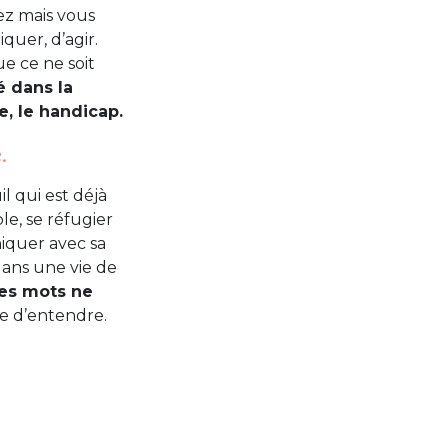
ez mais vous
uer, d’agir.
ue ce ne soit
é dans la
e, le handicap.
.
l qui est déjà
le, se réfugier
iquer avec sa
dans une vie de
les mots ne
se d’entendre.