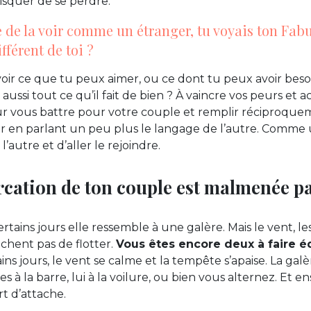
isquer de se perdre.
ue de la voir comme un étranger, tu voyais ton F
fférent de toi ?
à voir ce que tu peux aimer, ou ce dont tu peux avoir bes
r aussi tout ce qu’il fait de bien ? À vaincre vos peurs et 
 vous battre pour votre couple et remplir réciproque
ur en parlant un peu plus le langage de l’autre. Comme
l’autre et d’aller le rejoindre.
rcation de ton couple est malmenée pa
 certains jours elle ressemble à une galère. Mais le vent, le
chent pas de flotter.
Vous êtes encore deux à faire é
ins jours, le vent se calme et la tempête s’apaise. La galè
 à la barre, lui à la voilure, ou bien vous alternez. Et 
rt d’attache.