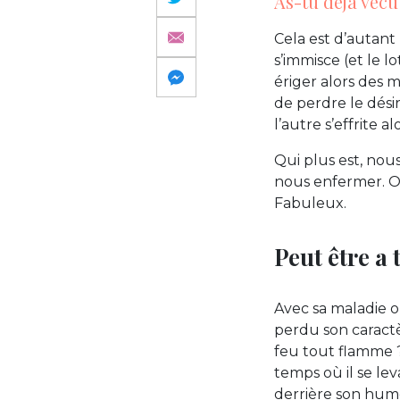
As-tu déjà vécu
Cela est d’autant
s’immisce (et le l
ériger alors des m
de perdre le désir
l’autre s’effrite 
Qui plus est, nou
nous enfermer. On
Fabuleux.
Peut être a 
Avec sa maladie o
perdu son caractè
feu tout flamme ? 
temps où il se lev
derrière son humou