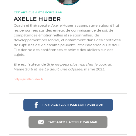
CET ARTICLE A ÉTÉ ÉCRIT PAR :
AXELLE HUBER
Coach et thérapeute, Axelle Huber accompagne aujourd’hui
les personnes sur des enjeux de connaissance de soi, de
compétences émotionnelles et relationnelles, de
développement personnel, et notamment dans des contextes
de ruptures de vie comme peuvent l’être l’aidance ou le deuil.
Elle donne des conférences et anime des ateliers sur ces
sujets.
Elle est l’auteur de
Si je ne peux plus marcher je courrai
,
Mame 2016 et de
Le deuil, une odyssée
, mame 2023.
https://axellehuber.fr
PARTAGER L'ARTICLE SUR FACEBOOK
PARTAGER L'ARTICLE PAR MAIL