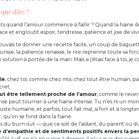
 que dire ?
ts quand l’amour commence à faillir ? Quand la haine de
ce et engloutit espoir, tendresse, patience et joie de viv
pouvais te donner une recette facile, un coup de bague
risse, la patience renaisse, le rire reprenne toute sa force.
ni solution à portée de la main. Mais si j’étais face à toi, 
ie
, chez toi, comme chez moi, chez tout être humain, parfoi
cret.
ut être tellement proche de l’amour
, comme le rever
nse peut tourner à une haine intense. Tu n’es ni un mon
juste humaine, et parfois, tout fait mal, si fort et si long
, qu’on se fond dans la haine.
s du burn out — que ce soit de l’aidant, du parent ou 
e d’empathie et de sentiments positifs envers la p
ûlé à vif, on n’a plus rien à donner, il n’y a que des ruine