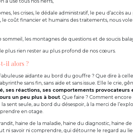
n a usé tous nos nerfs,
es, les crises, le dédale administratif, le peu d’accès a
é, le coût financier et humains des traitements, nous vol
 sommeil, les montagnes de questions et de soucis bala
e plus rien rester au plus profond de nos cœurs.
t-il alors ?
Fabuleuse aidante au bord du gouffre ? Que dire à cell
byrinthe sans fin, sans aide et sans issue. Elle le crie, gê
idé, ses réactions, ses comportements provocateurs 
ours un peu plus à bout
. Que faire ? Comment encore 
 la sent seule, au bord du désespoir, à la merci de l’explo
 prendre en otage.
andit, haine de la maladie, haine du diagnostic, haine de 
eut ni savoir ni comprendre, qui détourne le regard au li