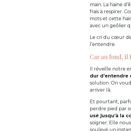
main. La haine d’ê
frais à respirer. 
mots et cette hai
avec un geôlier q
Le cri du cœur d
l’entendre.
Car au fond, il 
Il réveille notre
dur d’entendre 
solution. On voud
arriver là.
Et pourtant, parf
perdre pied par 
usé jusqu’à la c
soigner. Elle nous
soulevé un instan