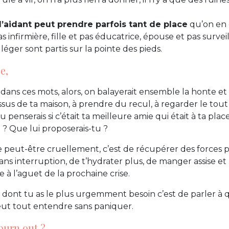
d’aidant peut prendre parfois tant de place
qu’on en 
infirmière, fille et pas éducatrice, épouse et pas surveil
e léger sont partis sur la pointe des pieds.
e,
 dans ces mots, alors, on balayerait ensemble la honte et pu
ssus de ta maison, à prendre du recul, à regarder le tout
 penserais si c’était ta meilleure amie qui était à ta place.
 ? Que lui proposerais-tu ?
peut-être cruellement, c’est de récupérer des forces p
ans interruption, de t’hydrater plus, de manger assise e
e à l’aguet de la prochaine crise.
dont tu as le plus urgemment besoin c’est de parler à 
ut tout entendre sans paniquer.
 burn out ?