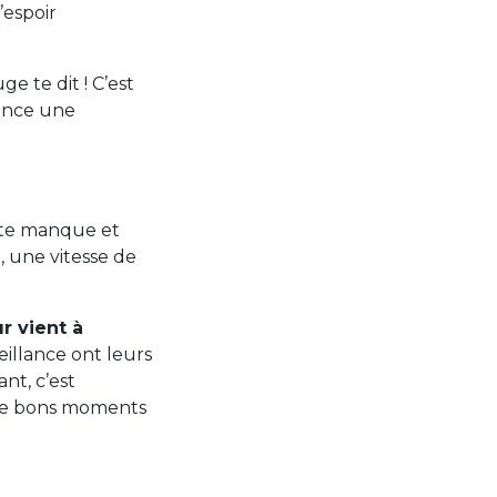
’espoir
e te dit ! C’est
 lance une
 te manque et
, une vitesse de
r vient à
eillance ont leurs
ant, c’est
, de bons moments