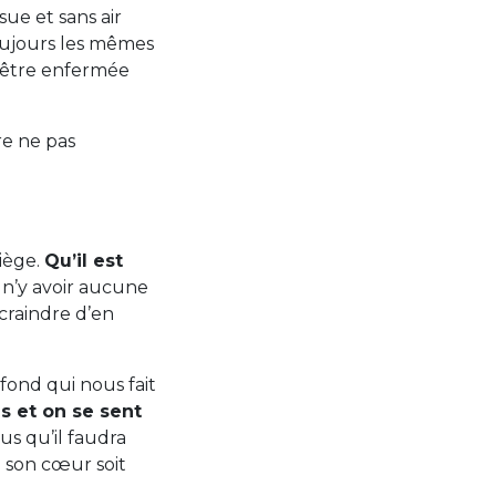
sue et sans air
toujours les mêmes
d’être enfermée
re ne pas
piège.
Qu’il est
e n’y avoir aucune
 craindre d’en
fond qui nous fait
s et on se sent
ous qu’il faudra
e son cœur soit