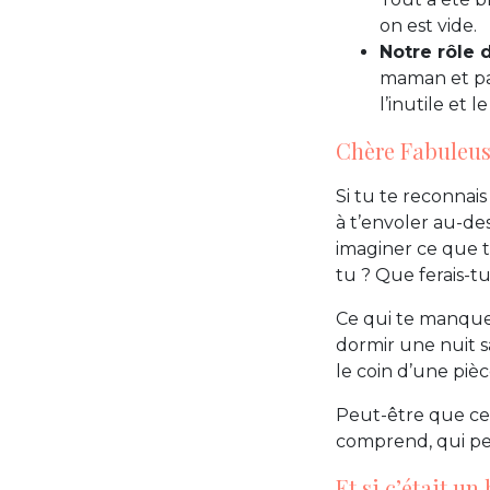
on est vide.
Notre rôle 
maman et pas 
l’inutile et l
Chère Fabuleus
Si tu te reconnais
à t’envoler au-de
imaginer ce que tu
tu ? Que ferais-tu
Ce qui te manque 
dormir une nuit s
le coin d’une pièc
Peut-être que ce 
comprend, qui pe
Et si c’était un