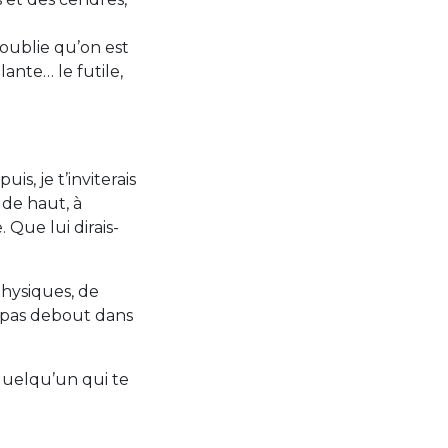
oublie qu’on est
lante… le futile,
is, je t’inviterais
 de haut, à
 Que lui dirais-
hysiques, de
t pas debout dans
quelqu’un qui te