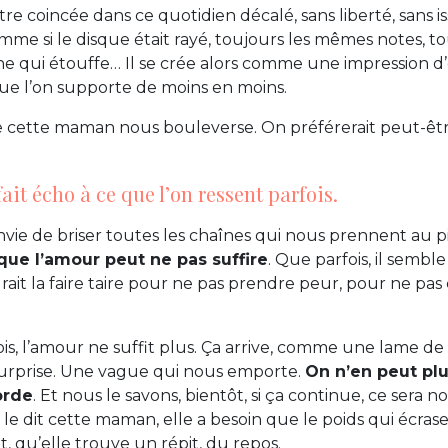
tre coincée dans ce quotidien décalé, sans liberté, sans is
Comme si le disque était rayé, toujours les mêmes notes, 
ne qui étouffe… Il se crée alors comme une impression 
ue l’on supporte de moins en moins.
e cette maman nous bouleverse. On préférerait peut-êt
fait écho à ce que l’on ressent parfois.
 envie de briser toutes les chaînes qui nous prennent au 
que l’amour peut ne pas suffire
. Que parfois, il sembl
rait la faire taire pour ne pas prendre peur, pour ne pas
ois, l’amour ne suffit plus. Ça arrive, comme une lame de 
surprise. Une vague qui nous emporte.
On n’en peut plu
orde
. Et nous le savons, bientôt, si ça continue, ce sera n
 le dit cette maman, elle a besoin que le poids qui écras
t, qu’elle trouve un répit, du repos.