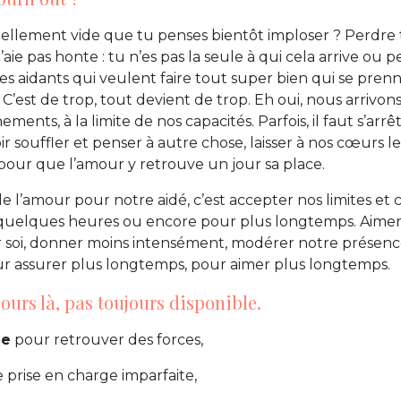
tellement vide que tu penses bientôt imploser ? Perdre
n’aie pas honte : tu n’es pas la seule à qui cela arrive ou p
les aidants qui veulent faire tout super bien qui se prenn
C’est de trop, tout devient de trop. Eh oui, nous arrivons
ments, à la limite de nos capacités. Parfois, il faut s’arr
r souffler et penser à autre chose, laisser à nos cœurs 
 pour que l’amour y retrouve un jour sa place.
e l’amour pour notre aidé, c’est accepter nos limites et 
quelques heures ou encore pour plus longtemps. Aimer l
r soi, donner moins intensément, modérer notre présenc
ur assurer plus longtemps, pour aimer plus longtemps.
jours là, pas toujours disponible.
de
pour retrouver des forces,
e prise en charge imparfaite,