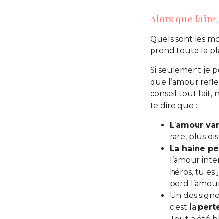
Alors que faire,
Quels sont les mo
prend toute la pla
Si seulement je 
que l’amour refleu
conseil tout fait, 
te dire que :
L’amour var
rare, plus dis
La haine pe
l’amour inte
héros, tu es 
perd l’amour
Un des signe
c’est la
pert
Tout a été br