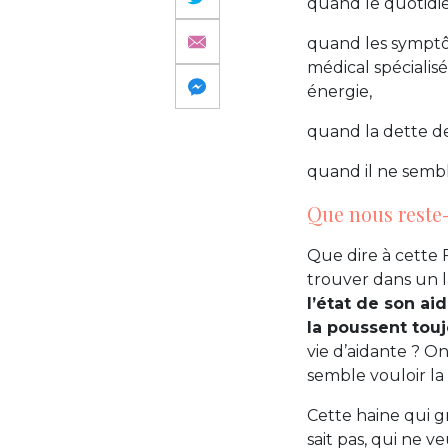
quand le quotidie
quand les symptôm
médical spécialis
énergie,
quand la dette de
quand il ne sembl
Que nous reste-
Que dire à cette 
trouver dans un la
l’état de son a
la poussent touj
vie d’aidante ? On
semble vouloir la
Cette haine qui gr
sait pas, qui ne v