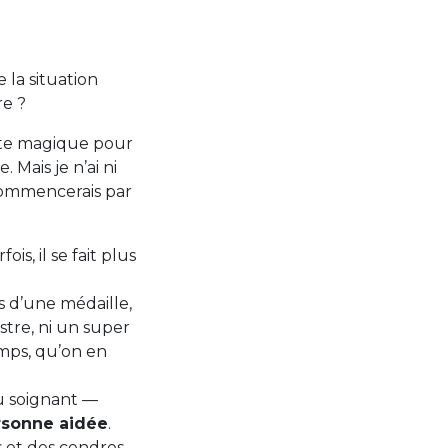
 la situation
re ?
tte magique pour
 Mais je n’ai ni
je commencerais par
s, il se fait plus
s d’une médaille,
stre, ni un super
temps, qu’on en
du soignant —
ersonne aidée
.
s et des cendres,