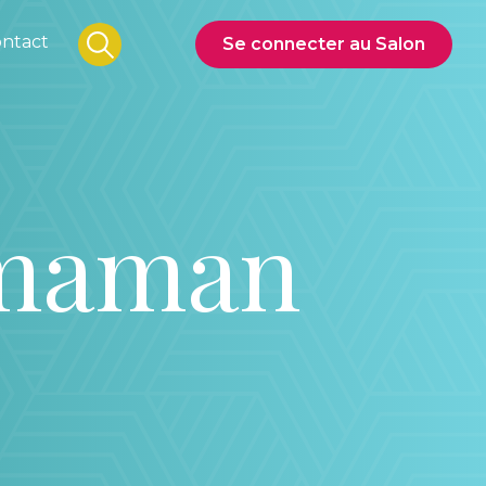
ntact
Se connecter au Salon
, maman