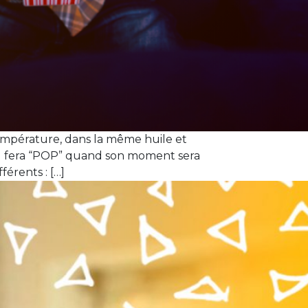
empérature, dans la même huile et
Il fera “POP” quand son moment sera
férents : […]