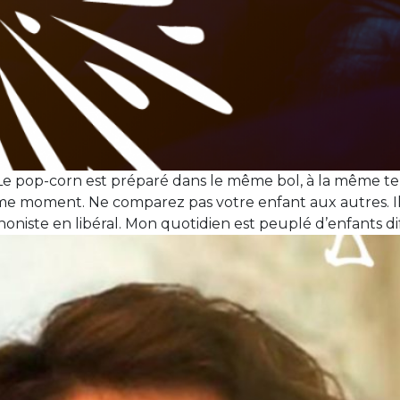
 Le pop-corn est préparé dans le même bol, à la même t
ême moment. Ne comparez pas votre enfant aux autres. 
oniste en libéral. Mon quotidien est peuplé d’enfants dif