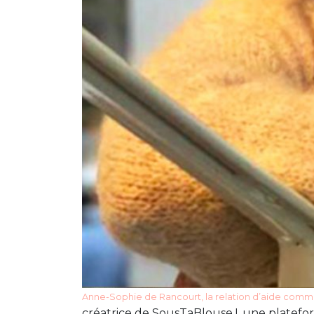
Anne-Sophie de Rancourt, la relation d’aide com
créatrice de SousTaBlouse !, une platefor