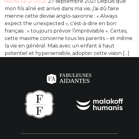
27 septembre 2021 Depuis que
Mon fils est un volcan
mon fils aîné est arrivé dans ma vie, j’ai dû faire
mienne cette devise anglo-saxonne : « Always
expect the unexpected », c’est-à-dire en bon
français : « toujours prévoir l’imprévisible ». Certes,
cette maxime concerne tous les parents – et même
la vie en général. Mais avec un enfant à haut
potentiel et hypersensible, adopter cette vision […]