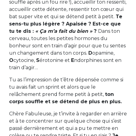
souffle après un fou rire !), accueillir ton ressenti,
accueillir cette détente, ressentir ton cœur qui
bat super vite et qui se détend petit à petit.
Te
sens-tu plus légère ? Apaisée ? Est-ce que
tu te dis :
« Ça m’a fait du bien »
?
Dans ton
cerveau, toutes les petites hormones du
bonheur sont en train d’agir pour que tu sentes
un changement dans ton corps.
D
opamine,
O
cytocine,
S
érotonine et
E
ndorphines sont en
train d’agir…
Tu as l’impression de t’être dépensée comme si
tu avais fait un sprint et alors que le
relâchement prend forme petit à petit,
ton
corps souffle et se détend de plus en plus.
Chère Fabuleuse, je t’invite à regarder en arrière
et à te concentrer sur quelque chose qui s’est
passé dernièrement et qui a pu te mettre en
colère ou te rendre triste. Et si tu en riais ?
Je