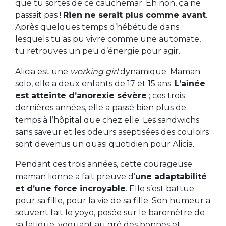
que tu sortes de ce cauchemar. Eh non, ça ne
passait pas !
Rien ne serait plus comme avant
.
Après quelques temps d’hébétude dans
lesquels tu as pu vivre comme une automate,
tu retrouves un peu d’énergie pour agir.
Alicia est une
working girl
dynamique. Maman
solo, elle a deux enfants de 17 et 15 ans.
L’aînée
est atteinte d’anorexie sévère
; ces trois
dernières années, elle a passé bien plus de
temps à l’hôpital que chez elle. Les sandwichs
sans saveur et les odeurs aseptisées des couloirs
sont devenus un quasi quotidien pour Alicia.
Pendant ces trois années, cette courageuse
maman lionne a fait preuve d’
une adaptabilité
et d’une force incroyable
. Elle s’est battue
pour sa fille, pour la vie de sa fille. Son humeur a
souvent fait le yoyo, posée sur le baromètre de
sa fatigue, voguant au gré des bonnes et