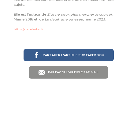
sujets.
Elle est l’auteur de
Si je ne peux plus marcher je courrai
,
Mame 2016 et de
Le deuil, une odyssée
, mame 2023.
https://axellehuber.fr
PARTAGER L'ARTICLE SUR FACEBOOK
PARTAGER L'ARTICLE PAR MAIL