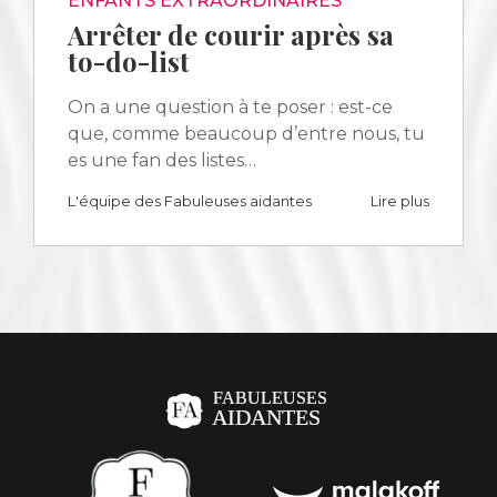
ENFANTS EXTRAORDINAIRES
Arrêter de courir après sa
to-do-list
On a une question à te poser : est-ce
que, comme beaucoup d’entre nous, tu
es une fan des listes…
L'équipe des Fabuleuses aidantes
Lire plus