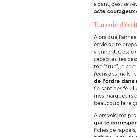
aidant, c’est se r
acte courageux
Ton coin d’écri
Alors que l’anné
envie de te prop
viennent. C’est u
capacités, tes be
ton “truc”, je co
j’écris des mails
de l’ordre dans 
Ce sont des feuil
mes marqueurs colo
beaucoup faire ça
Alors voici ma pro
qui te correspo
fiches de rappels,