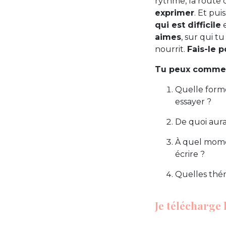
rythme, la route d
exprimer
. Et pui
qui est difficile
e
aimes
, sur qui t
nourrit.
Fais-le p
Tu peux commen
Quelle forme
essayer ?
De quoi aura
À quel momen
écrire ?
Quelles thém
Je télécharge 