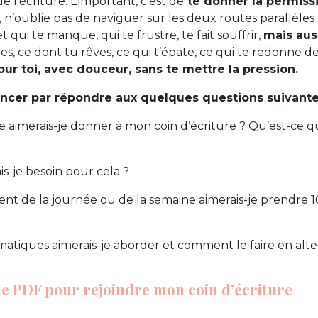
e l’écriture. L’important, c’est de
te donner la permiss
s, n’oublie pas de naviguer sur les deux routes parallèles 
t qui te manque, qui te frustre, te fait souffrir,
mais aus
u es, ce dont tu rêves, ce qui t’épate, ce qui te redonne de
our toi, avec douceur, sans te mettre la pression.
cer par répondre aux quelques questions suivante
 aimerais-je donner à mon coin d’écriture ? Qu’est-ce qu
is-je besoin pour cela ?
t de la journée ou de la semaine aimerais-je prendre 
atiques aimerais-je aborder et comment le faire en alt
le PDF pour rejoindre mon coin d’écriture