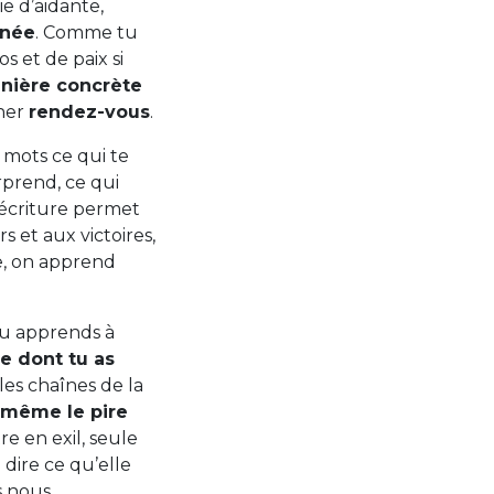
e d’aidante,
inée
. Comme tu
s et de paix si
anière concrète
ner
rendez-vous
.
mots ce qui te
urprend, ce qui
’écriture permet
 et aux victoires,
e, on apprend
 tu apprends à
e dont tu as
e les chaînes de la
même le pire
re en exil, seule
à dire ce qu’elle
s nous