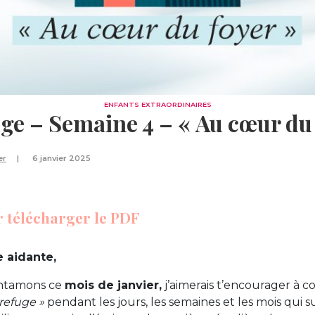
ENFANTS EXTRAORDINAIRES
uge – Semaine 4 – « Au cœur du 
er
6 janvier 2025
r télécharger le PDF
 aidante,
entamons ce
mois de janvier,
j’aimerais t’encourager à co
 refuge »
pendant les jours, les semaines et les mois qui s