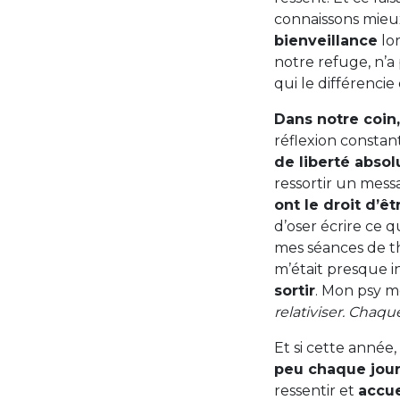
connaissons mieu
bienveillance
lor
notre refuge, n’a
qui le différencie
Dans notre coin,
réflexion constan
de liberté absol
ressortir un mess
ont le droit d’ê
d’oser écrire ce q
mes séances de th
m’était presque in
sortir
. Mon psy me
relativiser. Chaqu
Et si cette année
peu chaque jou
ressentir et
accue