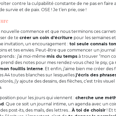
évolter contre la culpabilité constante de ne pas en faire 
de survie et de paix. OSE ! Je t’en prie, ose !
ture
e nouvelle commence et que nous terminons ces carnets 
oser de te
créer un coin d’écriture
pour les semaines et 
ne invitation, un encouragement :
toi seule connaîs to
soins et tes envies. Peut-être que commencer un journal
mprends : j’ai moi-même
mis du temps
à trouver “mon coin
, je prend des notes pour mes rendez-vous chez le psy, ça
mon fouillis interne
. Et enfin, j’aime bien me créer des 
les A4 toutes blanches sur lesquelles
j’écris des phrase
rés, j’y ajoute des dessins, des flèches, c’est très visuel 
.
position pour les jours qui viennent :
cherche une méth
nd
. Que ce soit un journal intime, un agenda avec un coin
 des post-its, des mails, des lettres…
À toi de choisir
! Et 