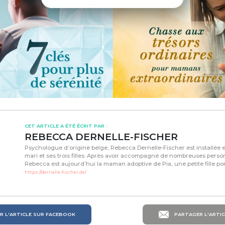
CET ARTICLE A ÉTÉ ÉCRIT PAR :
REBECCA DERNELLE-FISCHER
Psychologue d’origine belge, Rebecca Dernelle-Fischer est installée
mari et ses trois filles. Après avoir accompagné de nombreuses pers
Rebecca est aujourd’hui la maman adoptive de Pia, une petite fille por
https://dernelle-fischer.de/
 L'ARTICLE SUR FACEBOOK
PARTAGER L'ARTIC