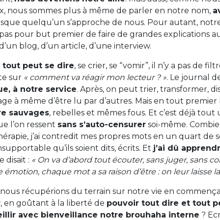
x, nous sommes plus à même de parler en notre nom,
a
sque quelqu’un s’approche de nous. Pour autant, notre 
 pas pour but premier de faire de grandes explications au
 d’un blog, d’un article, d’une interview.
 tout peut se dire
, se crier, se “vomir”, il n’y a pas de filt
te sur
« comment va réagir mon lecteur ? »
. Le journal 
ue, à notre service
. Après, on peut trier, transformer, dis
age à même d’être lu par d’autres. Mais en tout premier 
tre sauvages
, rebelles et mêmes fous. Et c’est déjà tout
ue l’on ressent
sans s’auto-censurer
soi-même. Combien 
érapie, j’ai contredit mes propres mots en un quart de s
supportable qu’ils soient dits, écrits. Et
j’ai dû apprendr
 disait :
« On va d’abord tout écouter, sans juger, sans co
e émotion, chaque mot a sa raison d’être : on leur laisse la
, nous récupérions du terrain sur notre vie en commenç
r
, en goûtant à la liberté de
pouvoir tout dire et tout 
illir avec bienveillance notre brouhaha interne
? Ecr