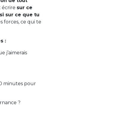
ion de tout
: écrire
sur ce
si sur ce que tu
s forces, ce qui te
s :
e j’aimerais
10 minutes pour
ernance ?