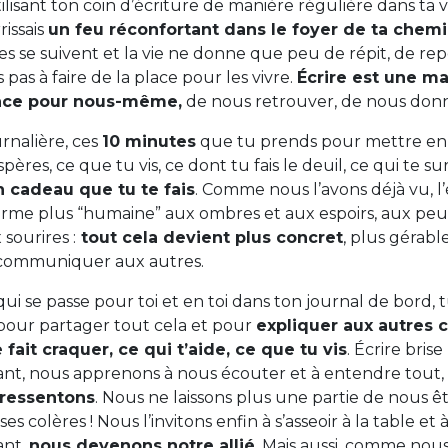
isant ton coin d’écriture de manière régulière dans ta vi
issais
un feu réconfortant dans le foyer de ta chem
tes se suivent et la vie ne donne que peu de répit, de repo
as à faire de la place pour les vivre.
Écrire est une m
lace pour nous-même,
de nous retrouver, de nous don
urnalière, ces
10 minutes
que tu prends pour mettre en 
pères, ce que tu vis, ce dont tu fais le deuil, ce qui te s
n cadeau que tu te fais
. Comme nous l’avons déjà vu, l
me plus “humaine” aux ombres et aux espoirs, aux peurs
sourires :
tout cela devient plus concret
, plus gérabl
s communiquer aux autres.
ui se passe pour toi et en toi dans ton journal de bord,
pour partager tout cela et pour
expliquer aux autres c
 fait craquer, ce qui t’aide, ce que tu vis
. Écrire bris
vant, nous apprenons à nous écouter et à entendre tout,
 ressentons
. Nous ne laissons plus une partie de nous êt
es colères ! Nous l’invitons enfin à s’asseoir à la table et 
ant,
nous devenons notre allié
. Mais aussi, comme nou