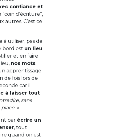
vec confiance et
“coin d’écriture”,
x autres. C’est ce
re à utiliser, pas de
de bord est
un lieu
tiller et en faire
lieu,
nos mots
 un apprentissage
de fois lors de
econde car il
e à laisser tout
ntredire, sans
 place. »
ant par
écrire un
penser
, tout
ire quand on est