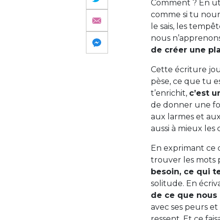
Comment ? En util
comme si tu nourr
le sais, les tempê
nous n’apprenons p
de créer une p
Cette écriture jo
pèse, ce que tu es
t’enrichit,
c’est u
de donner une for
aux larmes et aux 
aussi à mieux le
En exprimant ce q
trouver les mots 
besoin, ce qui te
solitude. En écri
de ce que nous
avec ses peurs et s
ressent. Et ce fais