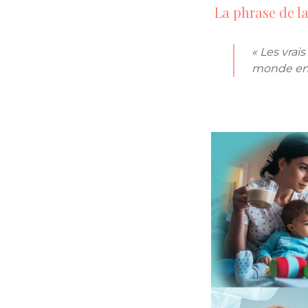
La phrase de l
« Les vrai
monde en