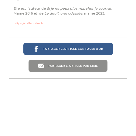
Elle est l’auteur de
Si je ne peux plus marcher je courrai
,
Mame 2016 et de
Le deuil, une odyssée
, mame 2023.
https://axellehuber.fr
PARTAGER L'ARTICLE SUR FACEBOOK
PARTAGER L'ARTICLE PAR MAIL