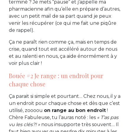
terminé ? Je mets “pause” et j’appelle ma
pharmacienne afin qu’elle en prépare d’autres,
avec un petit mail de sa part quand je peux
venir les récupérer (ce qui me fait une piqûre
de rappel).
Ça ne paraît rien comme ça, mais en temps de
crise, quand tout est accéléré autour de nous
et au ralenti en nous, ça aide énormément à y
voir plus clair !
Bouée #2 Je range : un endroit pour
chaque chose
Ça parait si simple et pourtant… Chez nous, il y a
un endroit pour chaque chose et dès que c’est
utilisé, zoooou
on range au bon endroit
!
Chère Fabuleuse, tu l’auras noté : les
« T’as pas
vu les clés?! »
nous insupporte très souvent… Il
faut bien avouer que perdre dix minutes à les