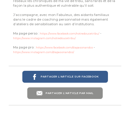
réseaux les chroniques de ma vie de tribu, sans fards et de la
façon la plus authentique et vulnérable qu’il soit.
J’accompagne, avec mon Fabuleux, des aidants familiaux
dans le cadre de coaching personnalisé mais également
d’ateliers de sensibilisation au sein d’institutions.
Ma page perso :
-
https://www.facebook.com/notredoucetribu/
https://www.instagram.com/notredoucetribu/
Ma page pro :
-
https://www.facebook.com/diapasonandco
https://www.instagram.com/diapasonandco/
PARTAGER L'ARTICLE SUR FACEBOOK
PARTAGER L'ARTICLE PAR MAIL