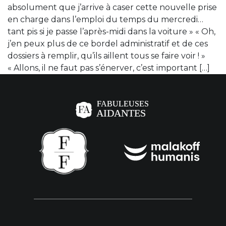
absolument que j’arrive à caser cette nouvelle prise
en charge dans l’emploi du temps du mercredi…
tant pis si je passe l’après-midi dans la voiture » « Oh,
j’en peux plus de ce bordel administratif et de ces
dossiers à remplir, qu’ils aillent tous se faire voir ! »
« Allons, il ne faut pas s’énerver, c’est important […]