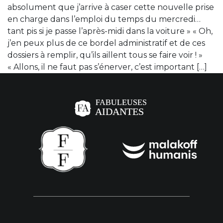
absolument que j’arrive à caser cette nouvelle prise
en charge dans l’emploi du temps du mercredi…
tant pis si je passe l’après-midi dans la voiture » « Oh,
j’en peux plus de ce bordel administratif et de ces
dossiers à remplir, qu’ils aillent tous se faire voir ! »
« Allons, il ne faut pas s’énerver, c’est important […]