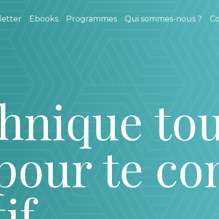
etter
Ebooks
Programmes
Qui sommes-nous ?
Co
hnique to
pour te co
if