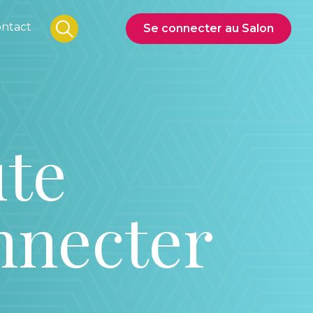
ntact
Se connecter au Salon
ute
nnecter