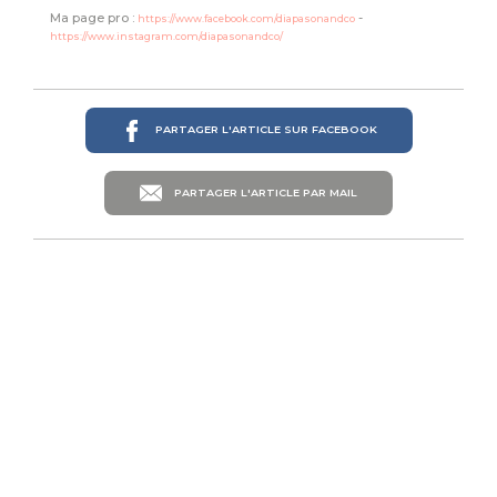
Ma page pro :
-
https://www.facebook.com/diapasonandco
https://www.instagram.com/diapasonandco/
PARTAGER L'ARTICLE SUR FACEBOOK
PARTAGER L'ARTICLE PAR MAIL