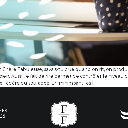
hère Fabuleuse, savais-tu que quand on rit, on produi
. Aussi, le fait de rire permet de contrôler le niveau 
e, légère ou soulagée. En minimisant les […]