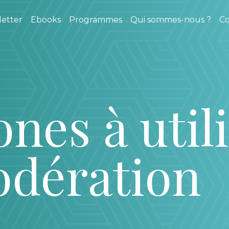
etter
Ebooks
Programmes
Qui sommes-nous ?
Co
nes à util
odération