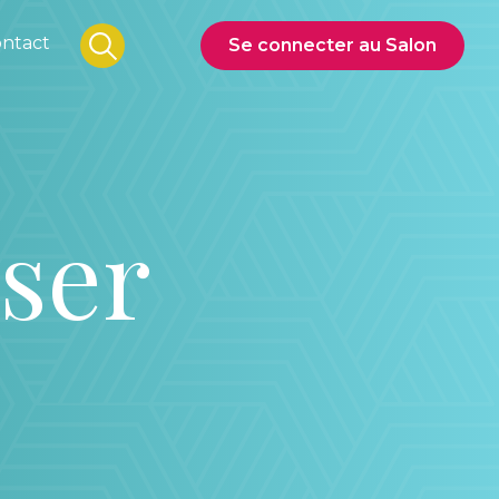
ntact
Se connecter au Salon
iser