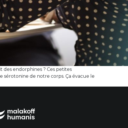
t des endorphines ? Ces petites
de sérotonine de notre corps. Ça évacue le