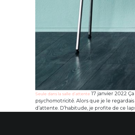
17 janvier 2022 Ça 
Seule dans la salle d’attente
psychomotricité. Alors que je le regardais
d’attente. D’habitude, je profite de ce lap