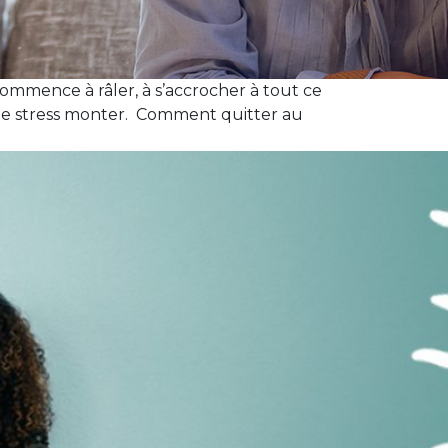
mence à râler, à s’accrocher à tout ce
sens le stress monter. Comment quitter au