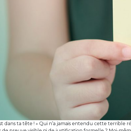
est dans ta tête ! » Qui n’a jamais entendu cette terribl
 de preuve visible ni de justification formelle ? Moi-mêm