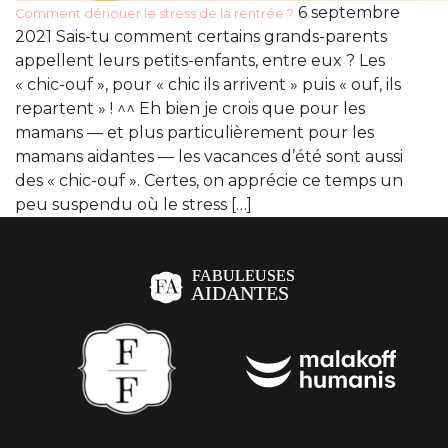
6 septembre
Comment dénouer le stress de la rentrée ?
2021 Sais-tu comment certains grands-parents
appellent leurs petits-enfants, entre eux ? Les
« chic-ouf », pour « chic ils arrivent » puis « ouf, ils
repartent » ! ^^ Eh bien je crois que pour les
mamans — et plus particulièrement pour les
mamans aidantes — les vacances d’été sont aussi
des « chic-ouf ». Certes, on apprécie ce temps un
peu suspendu où le stress […]