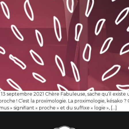
13 septembre 2021 Chère Fabuleuse, sache qu’il existe 
roche ! C’est la proximologie. La proximologie, késako
s » signifiant « proche » et du suffixe « logie », […]