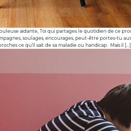
leuse aidante, Toi qui partages le quotidien de ce proche
pagnes, soulages, encourages, peut-être portes-tu aussi
roches ce qu’il sait de sa maladie ou handicap. Mais il […]