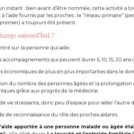
 instant : bien avant d’être nommée, cette activité a to
t à l’aide fournis par les proches : le “réseau primaire” (p
 premier) a toujours été présent.
change aujourd’hui ?
ntré sur la personne qui aide.
 accompagnements qui peuvent durer 5, 10, 15, 20 ans o
tés économiques de plus en plus importantes dans le dom
on du nombre des personnes âgées et la prolongation d
niques grâce aux progrès de la médecine.
de vie stressante, donc peu d’espace pour aider l’autre d
 de reconnaissance du rôle des proches aidants.
l’aide apportée à une personne malade ou âgée éta
e”
: elle allait de soi.
La loyauté et l’entraide familiale
f