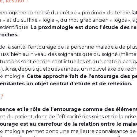
néologisme composé du préfixe « proximo » du terme lat
 » et du suffixe « logie », du mot grec ancien « logos », si
 scientifique.
La proximologie est donc l’étude des rel
roches.
e la santé, l’entourage de la personne malade a de plu
aussi bien au niveau des soignants que du soigné (même si
uations sont encore conflictuelles et que cette place g
. Ainsi, depuis quelques années, un nouvel axe de rech
oximologie.
Cette approche fait de l’entourage des 
ndantes un objet central d’étude et de réflexion.
 ?
ésence et le rôle de l’entourage comme des élémen
 du patient, donc de l’efficacité des soins et de la pris
tourage est au carrefour de la relation entre le mala
oximologie permet donc une meilleure connaissance de l