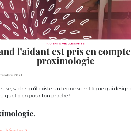
PARENTS VIEILLISSANTS
nd l’aidant est pris en compte 
proximologie
ptembre 2021
use, sache qu’il existe un terme scientifique qui désign
au quotidien pour ton proche !
oximologie.
, késako ?