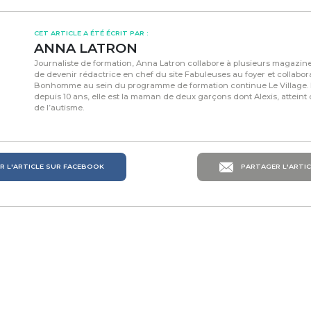
CET ARTICLE A ÉTÉ ÉCRIT PAR :
ANNA LATRON
Journaliste de formation, Anna Latron collabore à plusieurs magazines
de devenir rédactrice en chef du site Fabuleuses au foyer et collabor
Bonhomme au sein du programme de formation continue Le Village. 
depuis 10 ans, elle est la maman de deux garçons dont Alexis, atteint
de l’autisme.
 L'ARTICLE SUR FACEBOOK
PARTAGER L'ARTIC