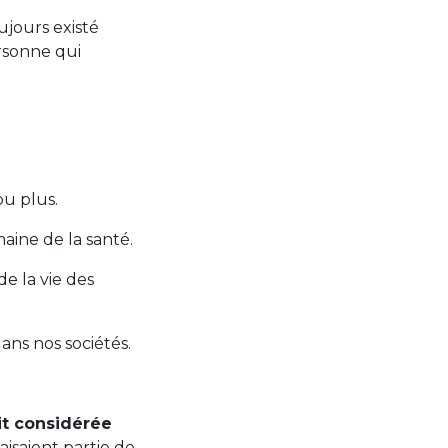
ujours existé
ersonne qui
u plus.
aine de la santé.
e la vie des
ans nos sociétés.
it considérée
aisaient partie de