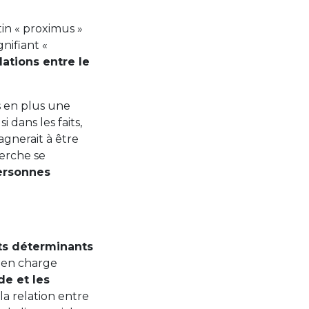
in « proximus »
gnifiant «
ations entre le
s en plus une
 dans les faits,
agnerait à être
erche se
personnes
ts déterminants
e en charge
de et les
a relation entre