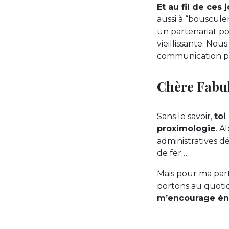
Et au fil de ce
aussi à “bouscule
un partenariat p
vieillissante. N
communication plu
Chère Fabu
Sans le savoir,
toi
proximologie
. A
administratives d
de fer…
Mais pour ma part,
portons au quotid
m’encourage é