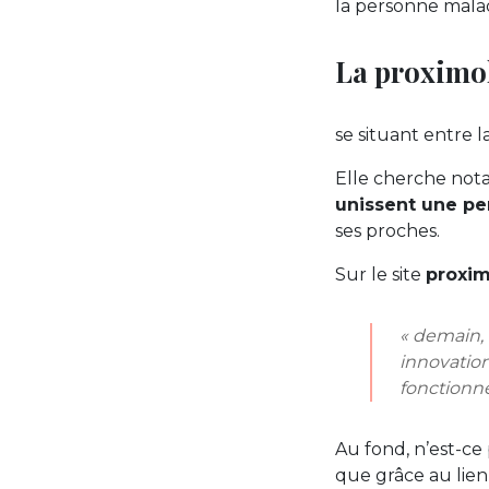
la personne malad
La proximol
se situant entre l
Elle cherche no
unissent une pe
ses proches.
Sur le site
proxi
« demain, 
innovation
fonctionn
Au fond, n’est-ce
que grâce au lien