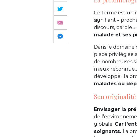
Ce terme est un 
signifiant « proche
discours, parole »
malade et ses p
Dans le domaine d
place privilégiée 
de nombreuses sit
mieux reconnue…)
développe : la pr
malades ou dépe
Son originalité
Envisager la pr
de l’environnement
globale.
Car l’en
soignants.
La pr