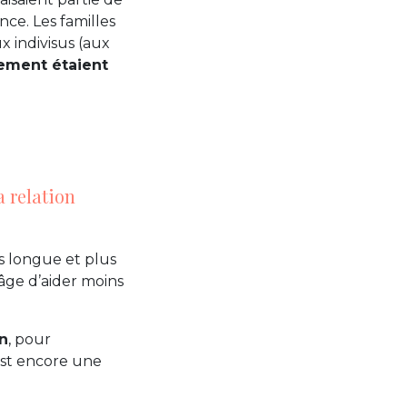
nce. Les familles
 indivisus (aux
ement étaient
a relation
s longue et plus
âge d’aider moins
n
, pour
est encore une