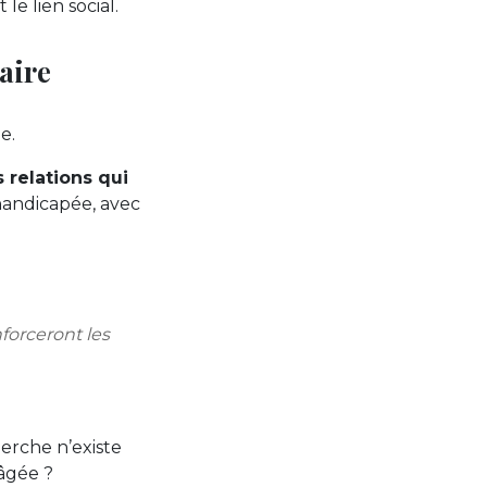
e lien social.
aire
e.
 relations qui
handicapée, avec
forceront les
erche n’existe
 âgée ?