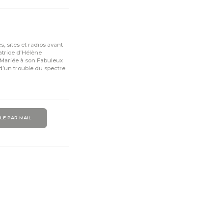
, sites et radios avant
atrice d’Hélène
Mariée à son Fabuleux
 d’un trouble du spectre
LE PAR MAIL