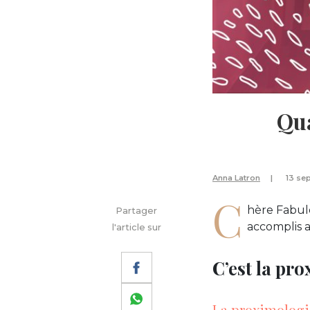
Qua
Anna Latron
13 se
C
hère Fabule
Partager
accomplis 
l'article sur
C’est la pr
La proximologie