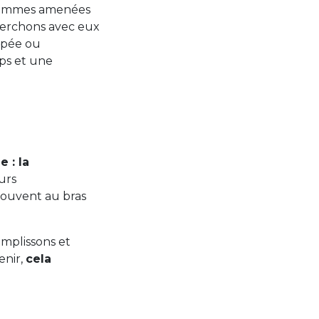
sommes amenées
cherchons avec eux
apée ou
ps et une
 : la
eurs
 souvent au bras
omplissons et
enir,
cela