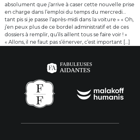
absolument que j’arrive à caser cette nouvelle prise
en charge dans l’emploi du temps du mercredi…
tant pis si je passe l’après-midi dans la voiture » « Oh,
j’en peux plus de ce bordel administratif et de ces
dossiers à remplir, qu’ils aillent tous se faire voir ! »
« Allons, il ne faut pas s’énerver, c’est important […]