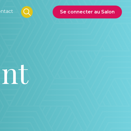
ntact
Se connecter au Salon
ent