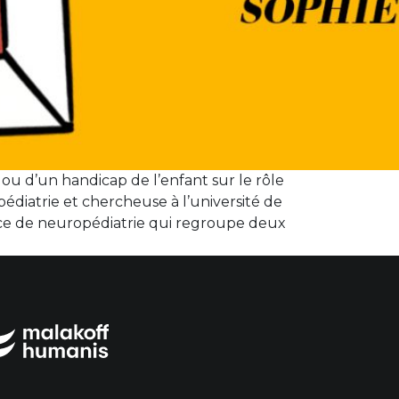
ou d’un handicap de l’enfant sur le rôle
diatrie et chercheuse à l’université de
rvice de neuropédiatrie qui regroupe deux