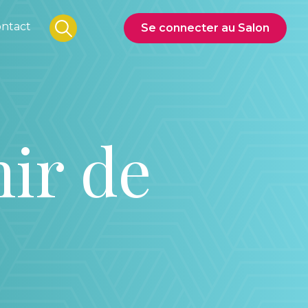
ntact
Se connecter au Salon
nir de