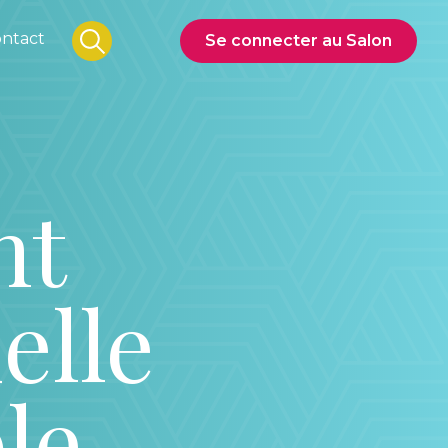
ntact
Se connecter au Salon
nt
elle
le