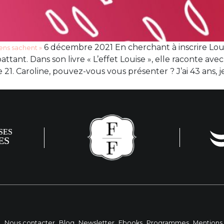
6 décembre 2021 En cherchant à inscrire Loui
gens sachent »
tant. Dans son livre « L’effet Louise », elle raconte avec 
ie 21. Caroline, pouvez-vous vous présenter ? J’ai 43 ans, je
?
Nous contacter
Blog
Newsletter
Ebooks
Programmes
Mentions 