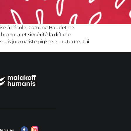
se à l’école, Caroline Boudet ne
humour et sincérité la difficile
 suis journaliste pigiste et auteure. J’ai
légales