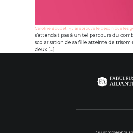
Caroline Boudet : « J’ai éprouvé le besoin que les 
s’attendait pas à un tel parcours du combat
scolarisation de sa fille atteinte de trisom
deux […]
Qui sommes-nous 