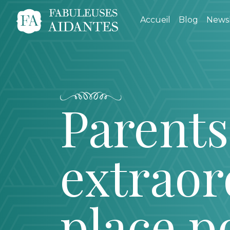
Accueil
Blog
Newsl
Parents
extraor
place p