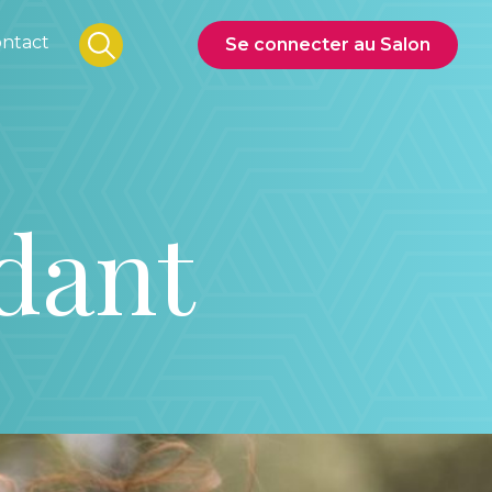
ntact
Se connecter au Salon
dant