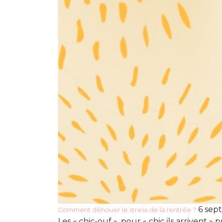
6 sept
Comment dénouer le stress de la rentrée ?
Les « chic-ouf », pour « chic ils arrivent 