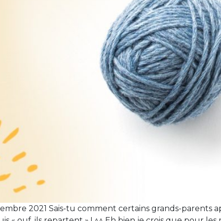
embre 2021 Sais-tu comment certains grands-parents app
» puis « ouf, ils repartent » ! ^^ Eh bien je crois que pou