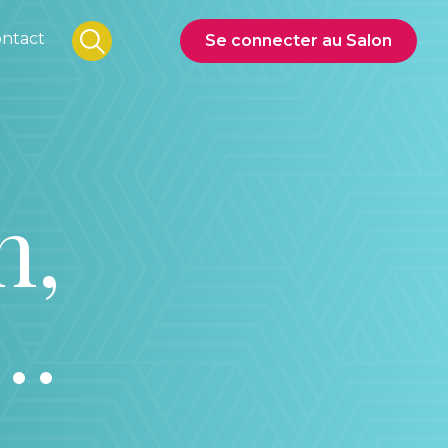
ntact
Se connecter au Salon
n,
s…