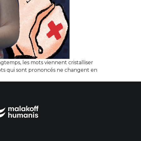
gtemps, les mots viennent cristalliser
 mots qui sont prononcés ne changent en