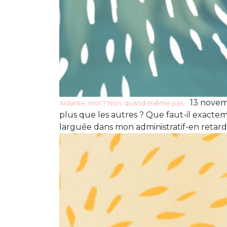
13 novemb
Aidante, moi ? Non, quand-même pas…
plus que les autres ? Que faut-il exacte
larguée dans mon administratif-en retard, 