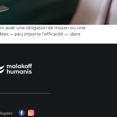
si on avait une obligation de moyen ou une
dées — peu importe l’efficacité —, dans
légales