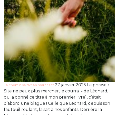
27 janvier 2025 La phrase «
Le chemin se fait en marchant
Si je ne peux plus marcher, je courrai » de Léonard,
qui a donné ce titre à mon premier livre1, c’était
d’abord une blague ! Celle que Léonard, depuis son
fauteuil roulant, faisait à nos enfants. Derrière la