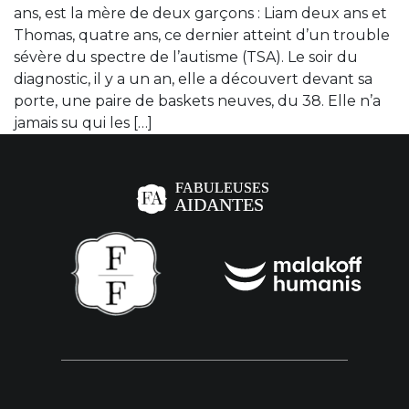
ans, est la mère de deux garçons : Liam deux ans et
Thomas, quatre ans, ce dernier atteint d’un trouble
sévère du spectre de l’autisme (TSA). Le soir du
diagnostic, il y a un an, elle a découvert devant sa
porte, une paire de baskets neuves, du 38. Elle n’a
jamais su qui les […]