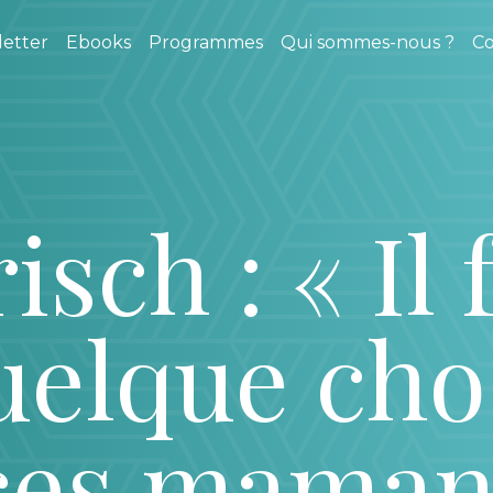
etter
Ebooks
Programmes
Qui sommes-nous ?
Co
sch : « Il f
uelque cho
ces maman