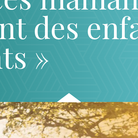
nt des enf
ts »