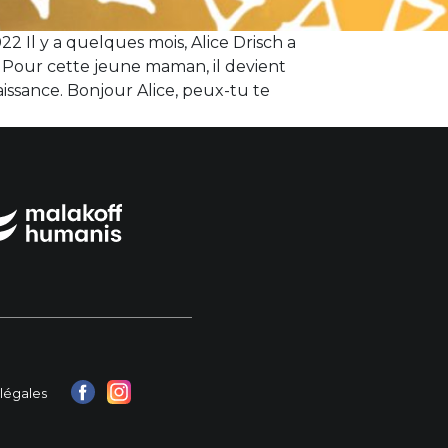
22 Il y a quelques mois, Alice Drisch a
. Pour cette jeune maman, il devient
issance. Bonjour Alice, peux-tu te
légales