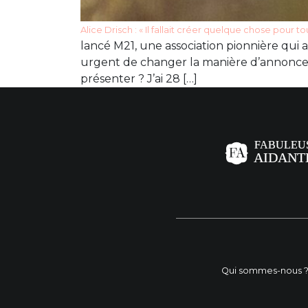
Alice Drisch : « Il fallait créer quelque chose pour
lancé M21, une association pionnière qui 
urgent de changer la manière d’annoncer l
présenter ? J’ai 28 […]
Qui sommes-nous 