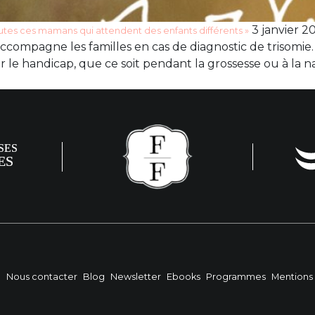
3 janvier 20
 toutes ces mamans qui attendent des enfants différents »
accompagne les familles en cas de diagnostic de trisomie
e handicap, que ce soit pendant la grossesse ou à la na
?
Nous contacter
Blog
Newsletter
Ebooks
Programmes
Mentions 