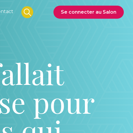
ntact
Se connecter au Salon
allait
se pour
s qui