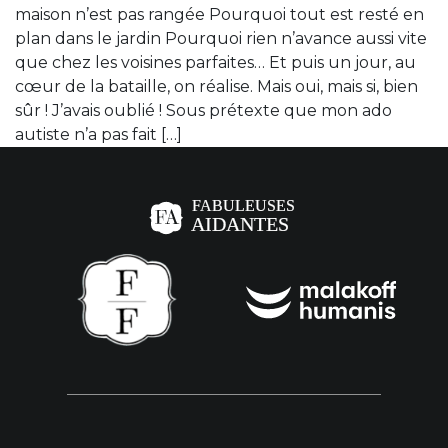
maison n’est pas rangée Pourquoi tout est resté en
plan dans le jardin Pourquoi rien n’avance aussi vite
que chez les voisines parfaites… Et puis un jour, au
cœur de la bataille, on réalise. Mais oui, mais si, bien
sûr ! J’avais oublié ! Sous prétexte que mon ado
autiste n’a pas fait […]