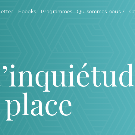
etter
Ebooks
Programmes
Qui sommes-nous ?
Co
’inquiétu
 place