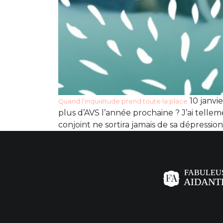
10 janvie
Quand l’inquiétude prend toute la place
plus d’AVS l’année prochaine ? J’ai tell
conjoint ne sortira jamais de sa dépressi