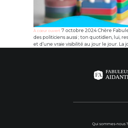
7 octobre 2024 Chère Fabuleus
À cœur ouvert
des politiciens aussi ; ton quotidien, lui
et d’une vraie visibilité au jour le jour. La
Qui sommes-nous 