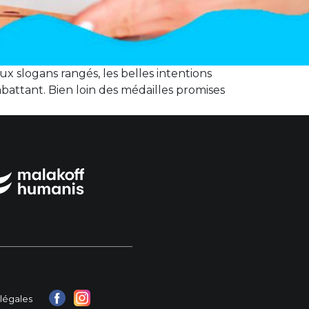
x slogans rangés, les belles intentions
mbattant. Bien loin des médailles promises
légales