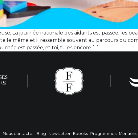
e, La journée nationale des aidants est passée, les beau
, reste le même et il ressemble souvent au parcours du co
 journée est passée, et toi, tu es encore […]
?
Nous contacter
Blog
Newsletter
Ebooks
Programmes
Mentions 