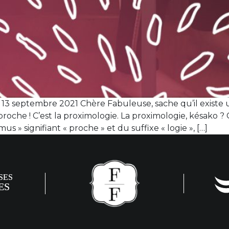
13 septembre 2021 Chère Fabuleuse, sache qu’il existe 
roche ! C’est la proximologie. La proximologie, késako
s » signifiant « proche » et du suffixe « logie », […]