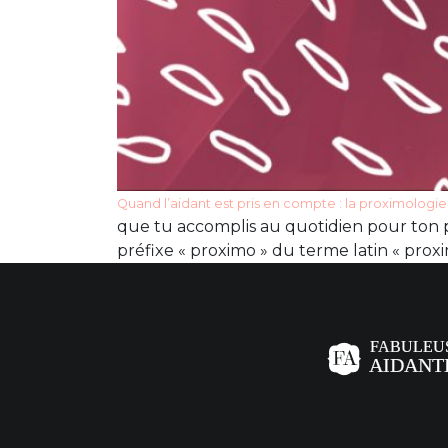
Quand l’aidant est pris en compte : la proximologie
que tu accomplis au quotidien pour ton p
préfixe « proximo » du terme latin « proximu