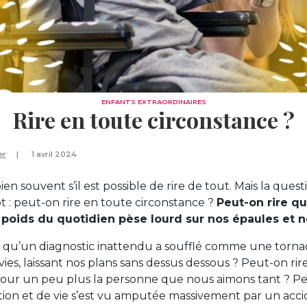
ENFANTS EXTRAORDINAIRES
Rire en toute circonstance ?
er
1 avril 2024
 souvent s’il est possible de rire de tout. Mais la quest
ôt : peut-on rire en toute circonstance ?
Peut-on rire q
e poids du quotidien pèse lourd sur nos épaules et 
s qu’un diagnostic inattendu a soufflé comme une torna
vies, laissant nos plans sans dessus dessous ? Peut-on r
our un peu plus la personne que nous aimons tant ? Pe
ction et de vie s’est vu amputée massivement par un acc