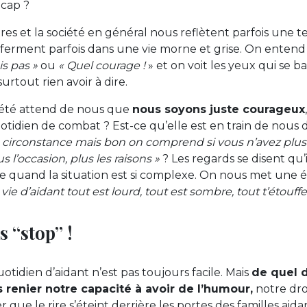
icap ?
es et la société en général nous reflètent parfois une tell
erment parfois dans une vie morne et grise. On entend 
is pas »
ou
« Quel courage !
» et on voit les yeux qui se b
urtout rien avoir à dire.
ciété attend de nous que
nous soyons juste courageux
tidien de combat ? Est-ce qu’elle est en train de nous d
e circonstance mais bon on comprend si vous n’avez plus e
s l’occasion, plus les raisons »
? Les regards se disent qu’i
 quand la situation est si complexe. On nous met une é
 vie d’aidant tout est lourd, tout est sombre, tout t’étouffe
s “stop” !
quotidien d’aidant n’est pas toujours facile. Mais
de quel d
s renier notre capacité à avoir de l’humour,
notre droi
r que le rire s’éteint derrière les portes des familles aida