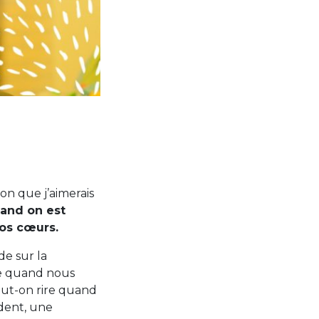
ion que j’aimerais
uand on est
nos cœurs.
de sur la
ire quand nous
ut-on rire quand
ident, une