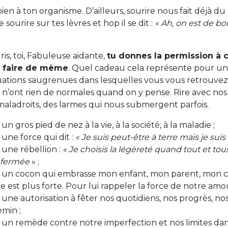
bien à ton organisme. D’ailleurs, sourire nous fait déjà du
sourire sur tes lèvres et hop il se dit :
« Ah, on est de b
.
ris, toi, Fabuleuse aidante,
tu donnes la permission à 
n faire de même
. Quel cadeau cela représente pour une 
ations saugrenues dans lesquelles vous vous retrouvez p
 n’ont rien de normales quand on y pense. Rire avec nos a
 maladroits, des larmes qui nous submergent parfois.
n gros pied de nez à la vie, à la société, à la maladie ;
une force qui dit :
« Je suis peut-être à terre mais je suis
une rébellion :
« Je choisis la légèreté quand tout et t
nfermée
» ;
 un cocon qui embrasse mon enfant, mon parent, mon co
ie est plus forte. Pour lui rappeler la force de notre amou
une autorisation à fêter nos quotidiens, nos progrès, nos
emin ;
un remède contre notre imperfection et nos limites dan