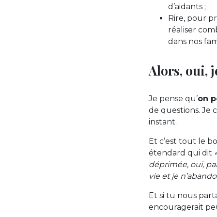
d’aidants ;
Rire, pour p
réaliser com
dans nos fam
Alors, oui, 
Je pense qu’
on p
de questions. Je c
instant.
Et c’est tout le b
étendard qui dit
déprimée, oui, par
vie et je n’abando
Et si tu nous par
encouragerait pe