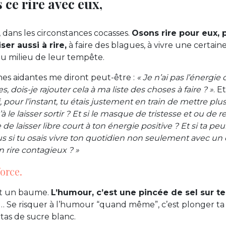
 ce rire avec eux,
, dans les circonstances cocasses.
Osons rire pour eux, p
ser aussi à rire,
à faire des blagues, à vivre une certaine
au milieu de leur tempête.
es aidantes me diront peut-être :
« Je n’ai pas l’énergie 
s, dois-je rajouter cela à ma liste des choses à faire ? »
. E
i, pour l’instant, tu étais justement en train de mettre plu
’à le laisser sortir ? Et si le masque de tristesse et ou de 
de laisser libre court à ton énergie positive ? Et si ta peur
lus si tu osais vivre ton quotidien non seulement avec un
n rire contagieux ? »
force.
est un baume.
L’humour, c’est une pincée de sel sur tes
”… Se risquer à l’humour “quand même”, c’est plonger ta
tas de sucre blanc.