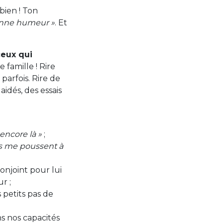
 bien ! Ton
onne humeur »
. Et
ceux qui
famille ! Rire
arfois. Rire de
idés, des essais
 encore là »
;
ous me poussent à
njoint pour lui
r ;
 petits pas de
s nos capacités