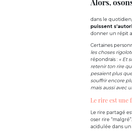
Alors, osons
dans le quotidien
puissent s’autori
donner un répit 
Certaines personn
les choses rigolote
répondrais :
« Et s
retenir ton rire qu
pesaient plus que 
souffrir encore p
mais aussi avec u
Le rire est une 
Le rire partagé 
oser rire “malgré
acidulée dans un 