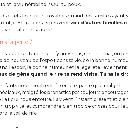
gue et la vulnérabilité ? Oui, tu peux.
nds effets les plus incroyables quand des familles ayant 
rent, c’est qu’alors ils peuvent
voir d’autres familles 
euvent, alors eux aussi !
rès la perte ?
et si pour un temps, on n’y arrive pas, c’est normal, on peu
ura de nouveau de l’espoir dans sa vie, de la bonne humeu
and l’espoir, la bonne humeur et la légèreté reviennent 
eux de gêne quand le rire te rend visite. Tu as le dr
 enfants nous montrent l’exemple, parce que malgré la 
édicaux, malgré les pronostics pas toujours encouragean
’air qui nous entoure. Ils vivent l’instant présent et bien
ien trop vite, et comprendre bien trop de choses pour leu
e la soif de rire.