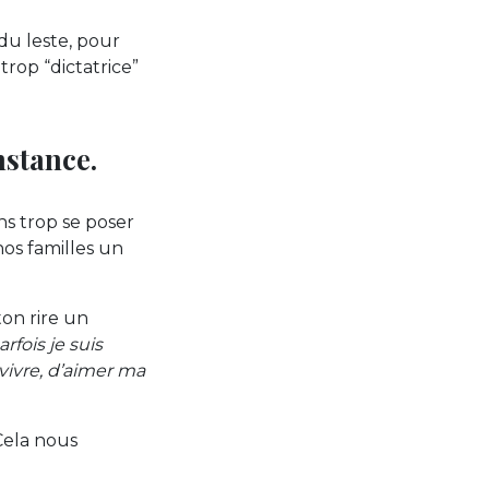
 du leste, pour
rop “dictatrice”
nstance.
ans trop se poser
nos familles un
ton rire un
arfois je suis
 vivre, d’aimer ma
Cela nous