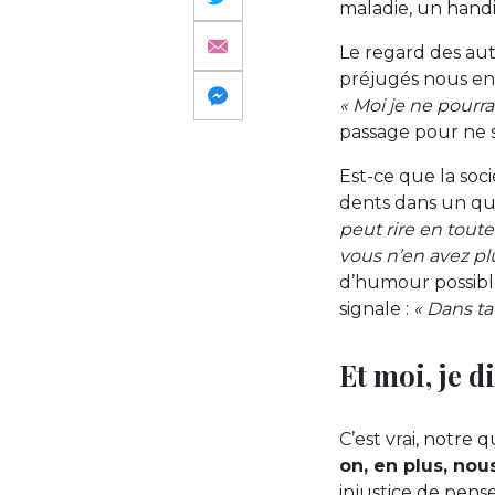
maladie, un hand
Le regard des autr
préjugés nous enf
« Moi je ne pourra
passage pour ne s
Est-ce que la so
dents dans un quo
peut rire en tout
vous n’en avez plu
d’humour possible
signale :
« Dans ta
Et moi, je di
C’est vrai, notre 
on, en plus, nou
injustice de pense