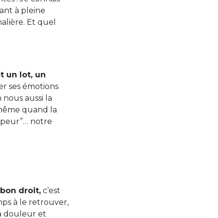
ant à pleine
nalière. Et quel
t un lot, un
ier ses émotions
 nous aussi la
i, même quand la
 “peur”… notre
 bon droit,
c’est
mps à le retrouver,
la douleur et