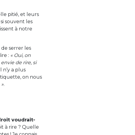
e pitié, et leurs
si souvent les
aissent à notre
, de serrer les
ire :
« Oui, on
nvie de rire, si
l n’y a plus
tiquette, on nous
 »
.
roit voudrait-
t à rire ? Quelle
ntes ! Je connais