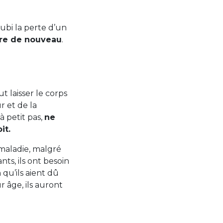
subi la perte d’un
rire de nouveau
.
t laisser le corps
r et de la
à petit pas,
ne
oit.
maladie, malgré
ts, ils ont besoin
 qu’ils aient dû
r âge, ils auront