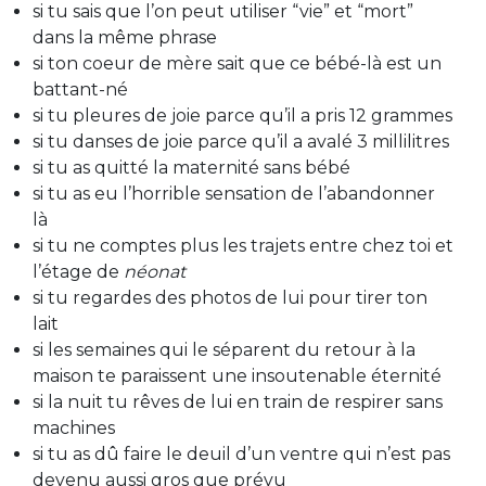
si tu sais que l’on peut utiliser “vie” et “mort”
dans la même phrase
si ton coeur de mère sait que ce bébé-là est un
battant-né
si tu pleures de joie parce qu’il a pris 12 grammes
si tu danses de joie parce qu’il a avalé 3 millilitres
si tu as quitté la maternité sans bébé
si tu as eu l’horrible sensation de l’abandonner
là
si tu ne comptes plus les trajets entre chez toi et
l’étage de
néonat
si tu regardes des photos de lui pour tirer ton
lait
si les semaines qui le séparent du retour à la
maison te paraissent une insoutenable éternité
si la nuit tu rêves de lui en train de respirer sans
machines
si tu as dû faire le deuil d’un ventre qui n’est pas
devenu aussi gros que prévu