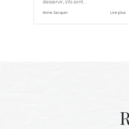
desservir, s’ils sont…
Anne Jacquin
Lire plus
R