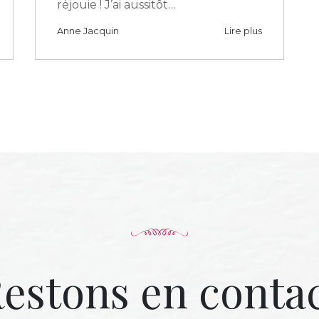
réjouie ! J’ai aussitôt…
Anne Jacquin
Lire plus
estons en conta