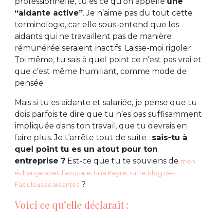
professionnelle, tu es ce qu’on appelle
une
“aidante active”
. Je n’aime pas du tout cette
terminologie, car elle sous-entend que les
aidants qui ne travaillent pas de manière
rémunérée seraient inactifs. Laisse-moi rigoler.
Toi même, tu sais à quel point ce n’est pas vrai et
que c’est même humiliant, comme mode de
pensée.
Mais si tu es aidante et salariée, je pense que tu
dois parfois te dire que tu n’es pas suffisamment
impliquée dans ton travail, que tu devrais en
faire plus. Je t’arrête tout de suite :
sais-tu à
quel point tu es un atout pour ton
entreprise ?
Est-ce que tu te souviens de
mon
échange avec l’avocate Julia Peyre, sur le blog des
?
Fabuleuses aidantes
Voici ce qu’elle déclarait :