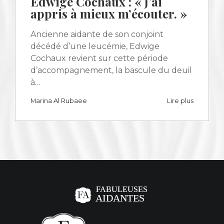
Edwige Cochaux : « J’ai
appris à mieux m’écouter. »
Ancienne aidante de son conjoint
décédé d’une leucémie, Edwige
Cochaux revient sur cette période
d’accompagnement, la bascule du deuil
à…
Marina Al Rubaee
Lire plus