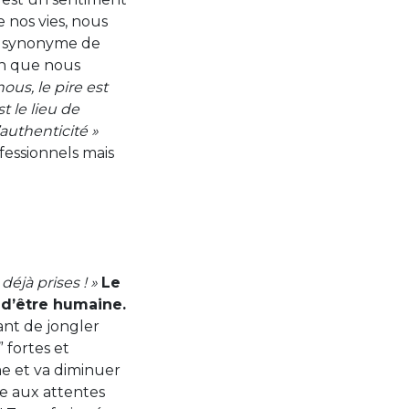
 nos vies, nous
st synonyme de
wn que nous
us, le pire est
t le lieu de
’authenticité »
fessionnels mais
 déjà prises ! »
Le
 d’être humaine.
ant de jongler
 fortes et
me et va diminuer
e aux attentes