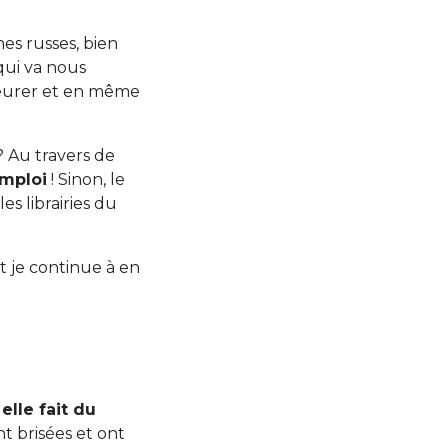
es russes, bien
qui va nous
pleurer et en même
? Au travers de
emploi
! Sinon, le
es librairies du
t je continue à en
,
elle fait du
nt brisées et ont