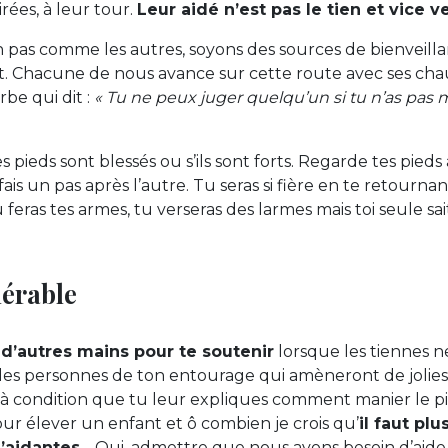
irées, à leur tour.
Leur aidé n’est pas le tien et vice v
 pas comme les autres, soyons des sources de bienveilla
 Chacune de nous avance sur cette route avec ses cha
be qui dit :
« Tu ne peux juger quelqu’un si tu n’as pas
es pieds sont blessés ou s’ils sont forts. Regarde tes pieds à
 fais un pas après l’autre. Tu seras si fière en te retournan
feras tes armes, tu verseras des larmes mais toi seule sai
nérable
 d’autres mains pour te soutenir
lorsque les tiennes n
 a des personnes de ton entourage qui amèneront de jolies
, à condition que tu leur expliques comment manier le pin
our élever un enfant et ô combien je crois qu’
il faut plu
d’aidantes
… Oui, admettre que nous avons besoin d’aide