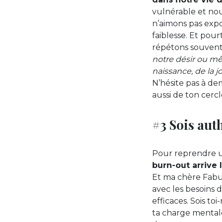
vulnérable et nou
n’aimons pas expo
faiblesse. Et pou
répétons souvent
notre désir ou mêm
naissance, de la j
N’hésite pas à de
aussi de ton cercle
#3 Sois aut
Pour reprendre u
burn-out arrive
Et ma chère Fabul
avec les besoins 
efficaces. Sois t
ta charge mentale