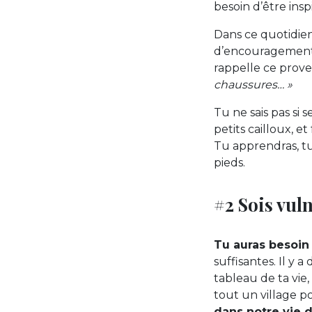
besoin d’être insp
Dans ce quotidien
d’encouragement.
rappelle ce prover
chaussures… »
Tu ne sais pas si s
petits cailloux, et
Tu apprendras, tu 
pieds.
#2 Sois vul
Tu auras besoin
suffisantes. Il y
tableau de ta vie
tout un village p
dans notre vie 