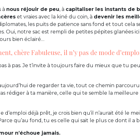
s à
nous réjouir de peu
, à
capitaliser les instants de
ncères
et vraies avec la kiné du coin, à
devenir les meil
iplomates, les puits de patience sans fond et tout cela s
s. Oui, notre sac est rempli de petites pépites glanées ici 
ours bien éclairé…
ment, chère Fabuleuse, il n’y pas de mode d’emplo
as à pas. Je t’invite à toujours faire du mieux que tu pe
aujourd’hui de regarder ta vie, tout ce chemin parcour
s rédiger à ta manière, celle qui te semble la meilleure 
e d’emploi déjà prêt, je crois bien qu’il n’aurait été le mei
Parce qu’au fond, tu es celle qui sait le plus ce dont il a
’amour n’échoue jamais.