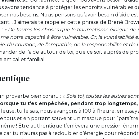
s avons tendance à protéger les endroits vulnérables de
ser nos besoins. Nous pensons qu’avoir besoin d’aide e
rtant… J’aimerais te rappeler cette phrase de Brené Bro
 :
« De toutes les choses que le traumatisme éloigne de no
e notre capacité à être vulnérable. Or, la vulnérabilité es
oie, du courage, de l’empathie, de la responsabilité et de l
mander de l’aide autour de toi, que ce soit auprès de pro
 amical et familial.
hentique
n proverbe bien connu :
« Sois toi, toutes les autres sont
 lorsque tu t’es empêchée, pendant trop longtemps,
euse, tu le sais, nous avançons à 100 à l’heure, en essay
de tous et en portant souvent un masque pour “paraître”
oi-même ! Être authentique t’enlèvera une pression énor
 car tu n’auras pas à redoubler d’énergie pour répondr