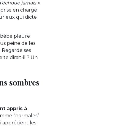
n’échoue jamais »
.
a prise en charge
ur eux qui dicte
r bébé pleure
us peine de les
. Regarde ses
te dirait-il ? Un
oins sombres
nt appris à
comme “normales”
i apprécient les