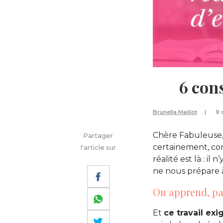
6 con
Brunella Maillot
9 
Chère Fabuleuse, l
Partager
certainement, c
l'article sur
réalité est là : i
ne nous prépare à
On apprend, pas
Et
ce travail e