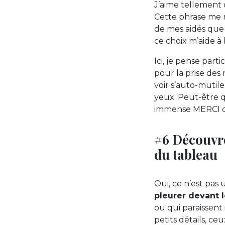
J’aime tellement c
Cette phrase me ra
de mes aidés qu
ce choix m’aide à 
Ici, je pense par
pour la prise des
voir s’auto-mutil
yeux. Peut-être qu
immense MERCI d’ê
#6 Découvre
du tableau
Oui, ce n’est pas
pleurer devant l
ou qui paraissent
petits détails, c