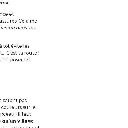
ersa.
nce et
ussures. Cela me
 marché dans ses
 toi, évite les
t… C’est ta route !
t où poser les
e seront pas
 couleurs sur le
ceau ! Il faut
s qu’un village
 est un sentiment