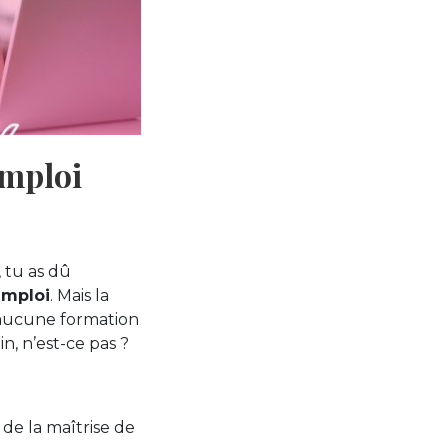
emploi
, tu as dû
emploi
. Mais la
et aucune formation
n, n’est-ce pas ?
 de la maîtrise de