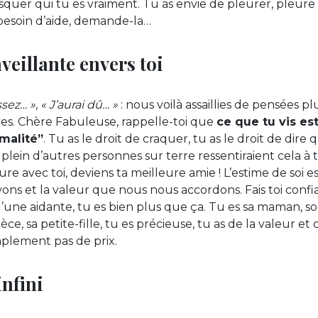
quer qui tu es vraiment. Tu as envie de pleurer, pleure !
 besoin d’aide, demande-la…
veillante envers toi
ssez… »
,
« J’aurai dû… »
: nous voilà assaillies de pensées pl
es. Chère Fabuleuse, rappelle-toi que
ce que tu vis est
rmalité”
. Tu as le droit de craquer, tu as le droit de dire 
, plein d’autres personnes sur terre ressentiraient cela à 
ure avec toi, deviens ta meilleure amie ! L’estime de soi e
ns et la valeur que nous nous accordons. Fais toi conf
qu’une aidante, tu es bien plus que ça. Tu es sa maman, s
nièce, sa petite-fille, tu es précieuse, tu as de la valeur et
implement pas de prix.
infini