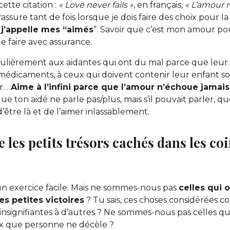
ette citation :
« Love never fails »
, en français,
« L’amour 
ssure tant de fois lorsque je dois faire des choix pour l
e
j’appelle mes “aimés
”. Savoir que c’est mon amour po
le faire avec assurance.
ticulièrement aux aidantes qui ont du mal parce que leu
 médicaments, à ceux qui doivent contenir leur enfant so
er…
Aime à l’infini parce que l’amour n’échoue jamais
e ton aidé ne parle pas/plus, mais s’il pouvait parler, que 
tre là et de l’aimer inlassablement.
 les petits trésors cachés dans les c
 un exercice facile. Mais ne sommes-nous pas
celles qui o
es petites victoires
? Tu sais, ces choses considérées 
 insignifiantes à d’autres ? Ne sommes-nous pas celles qu
eux que personne ne décèle ?