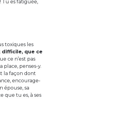
 Tu es fatiguée,
us toxiques les
 difficile, que ce
que ce n’est pas
ta place, penses-y.
st la façon dont
iance, encourage-
on épouse, sa
 ce que tu es, à ses