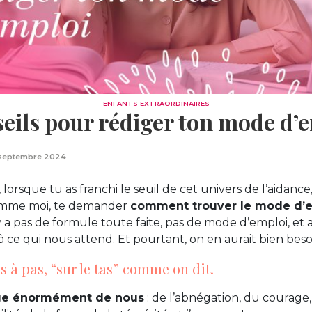
ENFANTS EXTRAORDINAIRES
seils pour rédiger ton mode d’
septembre 2024
orsque tu as franchi le seuil de cet univers de l’aidance
omme moi, te demander
comment trouver le mode d’
l n’y a pas de formule toute faite, pas de mode d’emploi, 
 ce qui nous attend. Et pourtant, on en aurait bien besoi
 à pas, “sur le tas” comme on dit.
xige énormément de nous
: de l’abnégation, du courage,