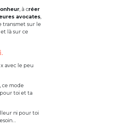
 bonheur
, à c
réer
leures avocates
,
e transmet sur le
et là sur ce
i.
ux avec le peu
u, ce mode
pour toi et ta
lleur ni pour toi
 besoin…