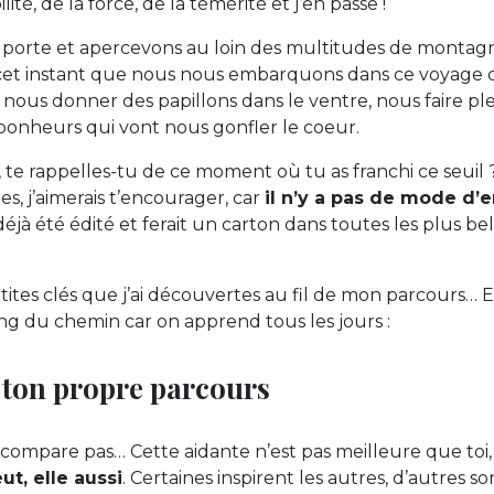
ilité, de la force, de la témérité et j’en passe !
 porte et apercevons au loin des multitudes de montagn
à cet instant que nous nous embarquons dans ce voyage 
, nous donner des papillons dans le ventre, nous faire 
bonheurs qui vont nous gonfler le coeur.
te rappelles-tu de ce moment où tu as franchi ce seuil 
s, j’aimerais t’encourager, car
il n’y a pas de mode d’
déjà été édité et ferait un carton dans toutes les plus bell
tites clés que j’ai découvertes au fil de mon parcours… E
ng du chemin car on apprend tous les jours :
 ton propre parcours
te compare pas… Cette aidante n’est pas meilleure que toi
ut, elle aussi
. Certaines inspirent les autres, d’autres so