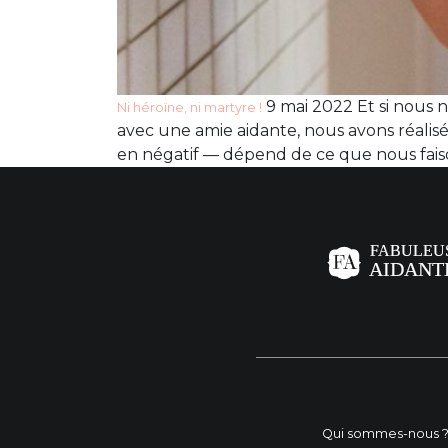
9 mai 2022 Et si nous 
Ni héroïne, ni martyre !
avec une amie aidante, nous avons réalis
en négatif — dépend de ce que nous faiso
Qui sommes-nous 