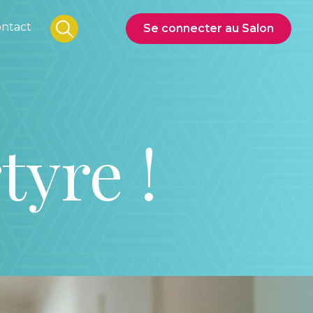
ntact
Se connecter au Salon
tyre !