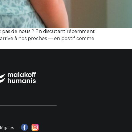
ait pas de nous ? En discutant récemment
 arrive à nos proches — en positif comme
légales