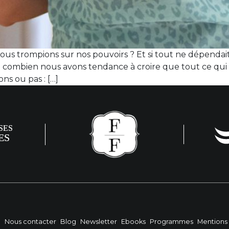
nous trompions sur nos pouvoirs ? Et si tout ne dépend
é combien nous avons tendance à croire que tout ce qui
ns ou pas : […]
?
Nous contacter
Blog
Newsletter
Ebooks
Programmes
Mentions 