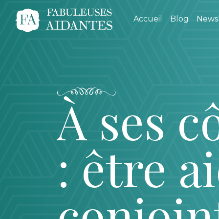
Accueil
Blog
Newsl
À ses cô
: être 
conjoin