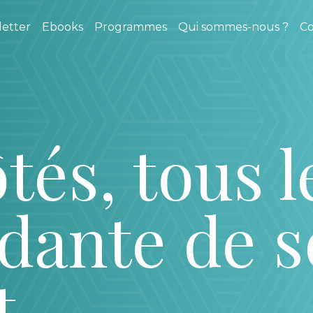
etter
Ebooks
Programmes
Qui sommes-nous ?
Co
tés, tous l
aidante de 
t