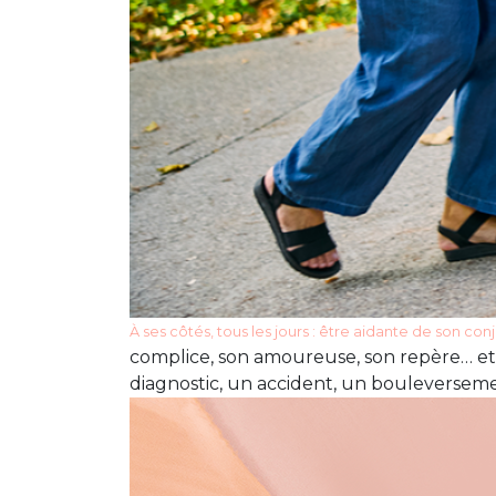
À ses côtés, tous les jours : être aidante de son conj
complice, son amoureuse, son repère… et la
diagnostic, un accident, un bouleversement.