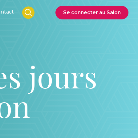
ntact
Se connecter au Salon
es jours
son