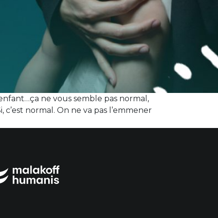
on enfant…ça ne vous semble pas normal,
i, c’est normal. On ne va pas l’emmener