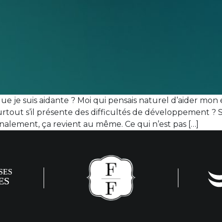
 que je suis aidante ? Moi qui pensais naturel d’aider m
rtout s’il présente des difficultés de développement ? S
inalement, ça revient au même. Ce qui n’est pas […]